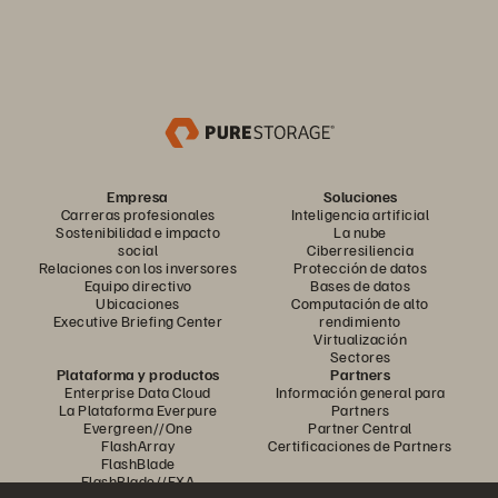
Empresa
Soluciones
Carreras profesionales
Inteligencia artificial
Sostenibilidad e impacto
La nube
social
Ciberresiliencia
Relaciones con los inversores
Protección de datos
Equipo directivo
Bases de datos
Ubicaciones
Computación de alto
Executive Briefing Center
rendimiento
Virtualización
Sectores
Plataforma y productos
Partners
Enterprise Data Cloud
Información general para
La Plataforma Everpure
Partners
Evergreen//One
Partner Central
FlashArray
Certificaciones de Partners
FlashBlade
FlashBlade//EXA