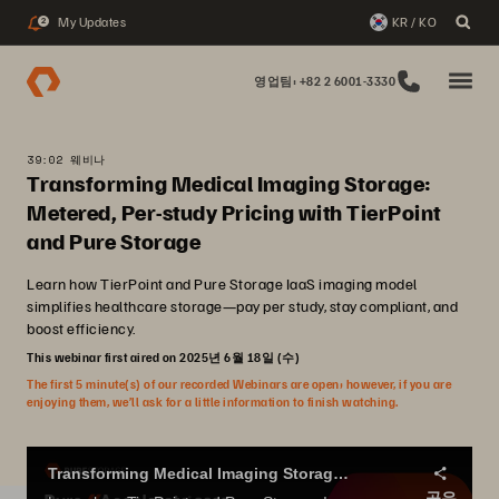
My Updates
KR / KO
2
영업팀: +82 2 6001-3330
39:02 웨비나
Transforming Medical Imaging Storage:
Metered, Per-study Pricing with TierPoint
and Pure Storage
Learn how TierPoint and Pure Storage IaaS imaging model
simplifies healthcare storage—pay per study, stay compliant, and
boost efficiency.
This webinar first aired on 2025년 6월 18일 (수)
The first 5 minute(s) of our recorded Webinars are open; however, if you are
enjoying them, we’ll ask for a little information to finish watching.
Transforming Medical Imaging Storage: Metered, Per-study Pricing with TierPoint and Pure Storage
공유