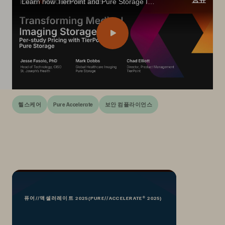
Learn how TierPoint and Pure Storage IaaS imaging model simplifies healthcare storage—pay per study, stay compliant, and boost efficiency.
헬스케어
Pure Accelerate
보안 컴플라이언스
퓨어//액셀러레이트 2025(PURE//ACCELERATE® 2025)