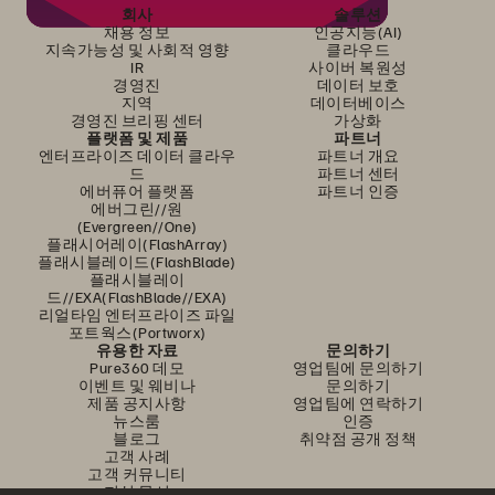
회사
솔루션
채용 정보
인공지능(AI)
지속가능성 및 사회적 영향
클라우드
IR
사이버 복원성
경영진
데이터 보호
지역
데이터베이스
경영진 브리핑 센터
가상화
플랫폼 및 제품
파트너
엔터프라이즈 데이터 클라우
파트너 개요
드
파트너 센터
에버퓨어 플랫폼
파트너 인증
에버그린//원
(Evergreen//One)
플래시어레이(FlashArray)
플래시블레이드(FlashBlade)
플래시블레이
드//EXA(FlashBlade//EXA)
리얼타임 엔터프라이즈 파일
포트웍스(Portworx)
유용한 자료
문의하기
Pure360 데모
영업팀에 문의하기
이벤트 및 웨비나
문의하기
제품 공지사항
영업팀에 연락하기
뉴스룸
인증
블로그
취약점 공개 정책
고객 사례
고객 커뮤니티
지식 문서