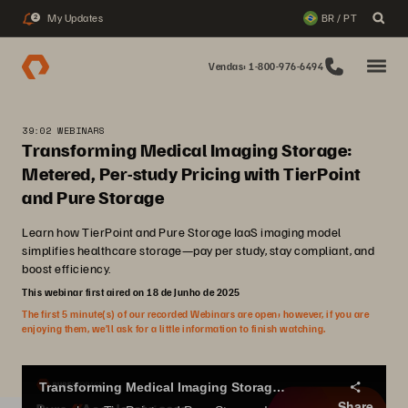
My Updates
BR / PT
2
Vendas: 1-800-976-6494
39:02 WEBINARS
Transforming Medical Imaging Storage:
Metered, Per-study Pricing with TierPoint
and Pure Storage
Learn how TierPoint and Pure Storage IaaS imaging model
simplifies healthcare storage—pay per study, stay compliant, and
boost efficiency.
This webinar first aired on 18 de Junho de 2025
The first 5 minute(s) of our recorded Webinars are open; however, if you are
enjoying them, we’ll ask for a little information to finish watching.
Transforming Medical Imaging Storage: Metered, Per-study Pricing with TierPoint and Pure Storage
Share