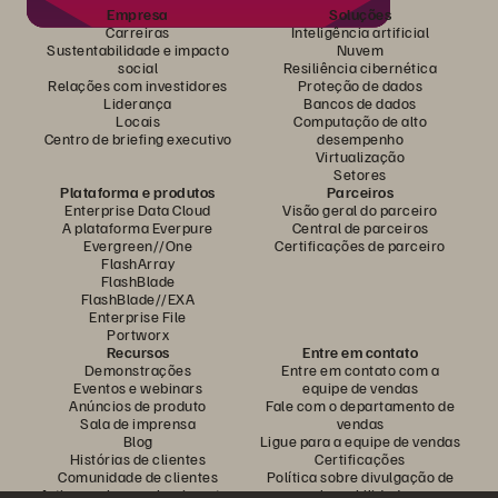
Empresa
Soluções
Carreiras
Inteligência artificial
Sustentabilidade e impacto
Nuvem
social
Resiliência cibernética
Relações com investidores
Proteção de dados
Liderança
Bancos de dados
Locais
Computação de alto
Centro de briefing executivo
desempenho
Virtualização
Setores
Plataforma e produtos
Parceiros
Enterprise Data Cloud
Visão geral do parceiro
A plataforma Everpure
Central de parceiros
Evergreen//One
Certificações de parceiro
FlashArray
FlashBlade
FlashBlade//EXA
Enterprise File
Portworx
Recursos
Entre em contato
Demonstrações
Entre em contato com a
Eventos e webinars
equipe de vendas
Anúncios de produto
Fale com o departamento de
Sala de imprensa
vendas
Blog
Ligue para a equipe de vendas
Histórias de clientes
Certificações
Comunidade de clientes
Política sobre divulgação de
Artigos sobre conhecimentos
vulnerabilidades