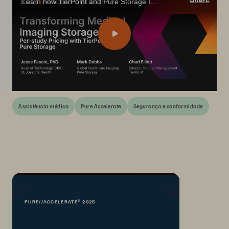
Learn how TierPoint and Pure Storage IaaS imaging model simplifies healthcare storage—pay per study, stay compliant, and boost efficiency.
Assistência médica
Pure Accelerate
Segurança e conformidade
PURE//ACCELERATE® 2025