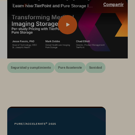
Compartir
Learn how TierPoint and Pure Storage IaaS imaging model simplifies healthcare storage—pay per study, stay compliant, and boost efficiency.
Seguridad y cumplimiento
Pure Accelerate
Sanidad
PURE//ACCELERATE® 2025