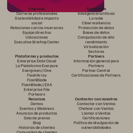
Empresa
Soluciones
Carreras profesionales
Inteligencia artificial
Sostenibilidad e impacto
La nube
social
Ciberresiliencia
Relaciones con los inversores
Protección de datos
Equipo directivo
Bases de datos
Ubicaciones
Computación de alto
Executive Briefing Center
rendimiento
Virtualización
Sectores
Plataforma y productos
Partners
Enterprise Data Cloud
Información general para
La Plataforma Everpure
Partners
Evergreen//One
Partner Central
FlashArray
Certificaciones de Partners
FlashBlade
FlashBlade//EXA
Enterprise File
Portworx
Recursos
Contactar con nosotros
Demos
Contactar con Ventas
Eventos y Webinars
Chatear con Ventas
Anuncios de productos
Llamar a Ventas
Sala de prensa
Certificaciones
Blog
Política de divulgación de
Historias de clientes
vulnerabilidades
Comunidad de clientes