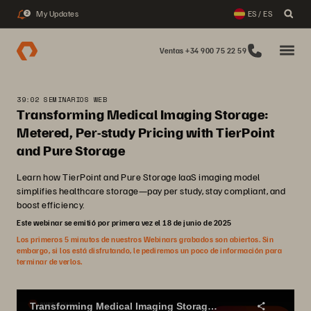
My Updates
ES / ES
2
Ventas +34 900 75 22 59
39:02 SEMINARIOS WEB
Transforming Medical Imaging Storage:
Metered, Per-study Pricing with TierPoint
and Pure Storage
Learn how TierPoint and Pure Storage IaaS imaging model
simplifies healthcare storage—pay per study, stay compliant, and
boost efficiency.
Este webinar se emitió por primera vez el 18 de junio de 2025
Los primeros 5 minutos de nuestros Webinars grabados son abiertos. Sin
embargo, si los está disfrutando, le pediremos un poco de información para
terminar de verlos.
Transforming Medical Imaging Storage: Metered, Per-study Pricing with TierPoint and Pure Storage