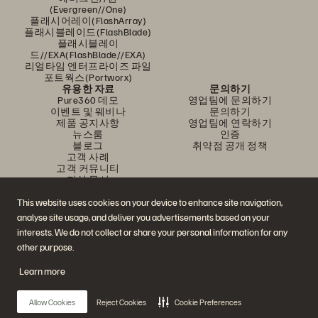
(Evergreen//One)
플래시어레이(FlashArray)
플래시블레이드(FlashBlade)
플래시블레이
드//EXA(FlashBlade//EXA)
리얼타임 엔터프라이즈 파일
포트웍스(Portworx)
유용한 자료
문의하기
Pure360 데모
영업팀에 문의하기
이벤트 및 웨비나
문의하기
제품 공지사항
영업팀에 연락하기
뉴스룸
인증
블로그
취약점 공개 정책
고객 사례
고객 커뮤니티
지식 문서
This website uses cookies on your device to enhance site navigation,
analyse site usage, and deliver you advertisements based on your
문의하기
interests. We do not collect or share your personal information for any
에버퓨어(Everpure) 공식 소셜미디어 팔로우하기
other purpose.
Learn more
© 2026 Everpure, Inc. All rights reserved.
Allow Cookies
Reject Cookies
Cookie Preferences
개인정보 보호 정책
웹사이트 약관
법적 정보
트러스트 센터
쿠키 설정