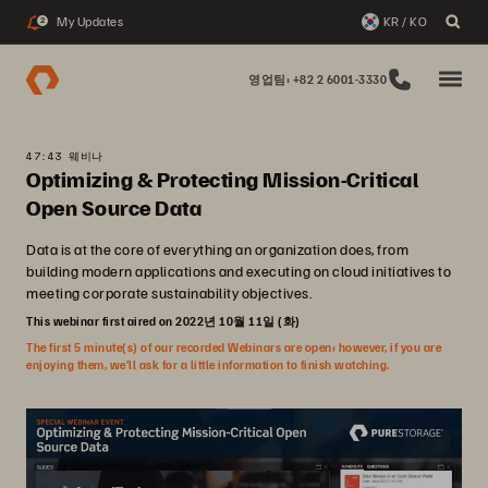
My Updates
KR / KO
2
영업팀: +82 2 6001-3330
47:43 웨비나
Optimizing & Protecting Mission-Critical
Open Source Data
Data is at the core of everything an organization does, from
building modern applications and executing on cloud initiatives to
meeting corporate sustainability objectives.
This webinar first aired on 2022년 10월 11일 (화)
The first 5 minute(s) of our recorded Webinars are open; however, if you are
enjoying them, we’ll ask for a little information to finish watching.