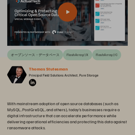
オープンソース・データベース
FlashArray//X
FlashArray//C
Thomas Stutesman
Principal Field Solutions Architect, Pure Storage
With mainstream adoption of open source databases (such as
MySQL, PostGreSQL, and others), today’s businesses require a
digital infrastructure that can accelerate performance while
delivering operational efficiencies and protecting this data against
ransomware attacks.