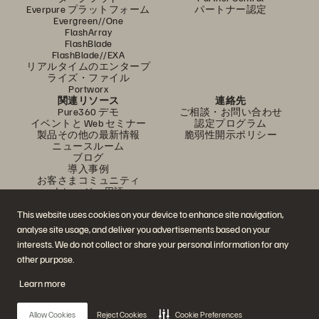
Everpure プラットフォーム
パートナー認定
Evergreen//One
FlashArray
FlashBlade
FlashBlade//EXA
リアルタイムのエンタープ
ライズ・ファイル
Portworx
関連リソース
連絡先
Pure360 デモ
ご相談・お問い合わせ
イベントと Web セミナー
認定プログラム
製品その他の最新情報
脆弱性開示ポリシー
ニュースルーム
ブログ
導入事例
お客さまコミュニティ
ナレッジ・用語
This website uses cookies on your device to enhance site navigation,
analyse site usage, and deliver you advertisements based on your
公式 SNS
interests. We do not collect or share your personal information for any
是非フォローをお願いします！
other purpose.
Learn more
© 2026 Everpure, Inc. 無断転用は禁止されています。
Allow Cookies
Reject Cookies
Cookie Preferences