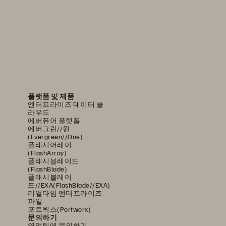
플랫폼 및 제품
엔터프라이즈 데이터 클
라우드
에버퓨어 플랫폼
에버그린//원
(Evergreen//One)
플래시어레이
(FlashArray)
플래시블레이드
(FlashBlade)
플래시블레이
드//EXA(FlashBlade//EXA)
리얼타임 엔터프라이즈
파일
포트웍스(Portworx)
문의하기
영업팀에 문의하기