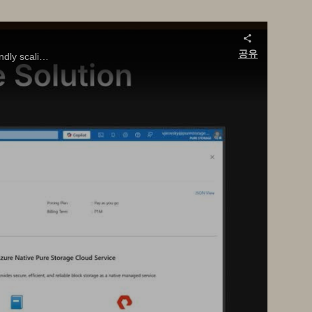
공유
Learn how Pure Storage Azure-native service simplifies AVS migration with elastic storage, unified management, and FinOps-friendly scaling.