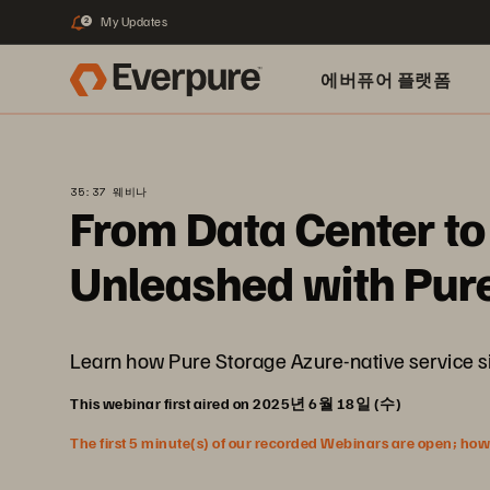
My Updates
2
에버퓨어 플랫폼
35:37 웨비나
From Data Center t
Unleashed with Pur
Learn how Pure Storage Azure-native service si
This webinar first aired on 2025년 6월 18일 (수)
The first 5 minute(s) of our recorded Webinars are open; howeve