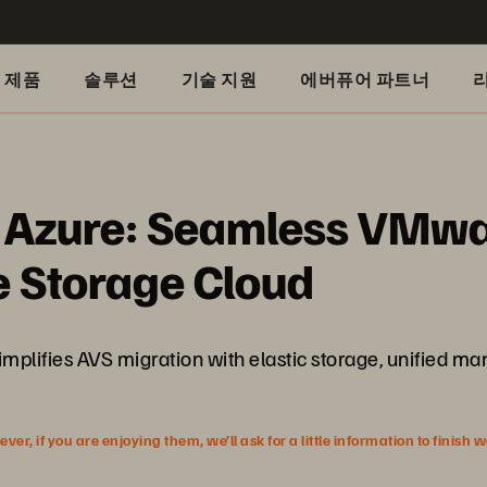
제품
솔루션
기술 지원
에버퓨어 파트너
o Azure: Seamless VMwa
e Storage Cloud
mplifies AVS migration with elastic storage, unified ma
r, if you are enjoying them, we’ll ask for a little information to finish 