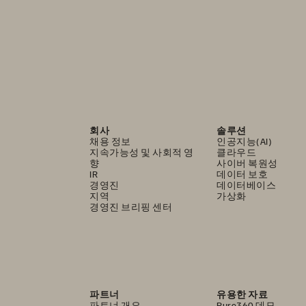
회사
솔루션
채용 정보
인공지능(AI)
지속가능성 및 사회적 영
클라우드
향
사이버 복원성
IR
데이터 보호
경영진
데이터베이스
지역
가상화
경영진 브리핑 센터
파트너
유용한 자료
파트너 개요
Pure360 데모