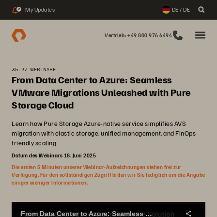
My Updates
DE / DE
2
Vertrieb: +49 800 976 6494
35:37 WEBINARE
From Data Center to Azure: Seamless
VMware Migrations Unleashed with Pure
Storage Cloud
Learn how Pure Storage Azure-native service simplifies AVS
migration with elastic storage, unified management, and FinOps-
friendly scaling.
Datum des Webinars 18. Juni 2025
Die ersten 5 Minuten unserer Webinar-Aufzeichnungen stehen frei zur
Verfügung. Für den vollständigen Zugriff bitten wir Sie lediglich um die Angabe
einiger weniger Informationen.
From Data Center to Azure: Seamless VMware Migrations Unleashed with Pure Storage Cloud