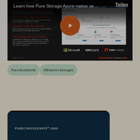
Teilen
Learn how Pure Storage Azure-native service simplifies AVS migration with elastic storage, unified management, and FinOps-friendly scaling.
Pure Accelerate
VMware-Lösungen
PURE//ACCELERATE® 2025