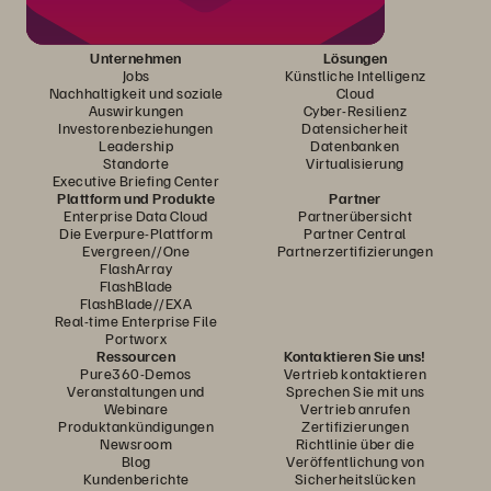
Unternehmen
Lösungen
Jobs
Künstliche Intelligenz
Nachhaltigkeit und soziale
Cloud
Auswirkungen
Cyber-Resilienz
Investorenbeziehungen
Datensicherheit
Leadership
Datenbanken
Standorte
Virtualisierung
Executive Briefing Center
Plattform und Produkte
Partner
Enterprise Data Cloud
Partnerübersicht
Die Everpure-Plattform
Partner Central
Evergreen//One
Partnerzertifizierungen
FlashArray
FlashBlade
FlashBlade//EXA
Real-time Enterprise File
Portworx
Ressourcen
Kontaktieren Sie uns!
Pure360-Demos
Vertrieb kontaktieren
Veranstaltungen und
Sprechen Sie mit uns
Webinare
Vertrieb anrufen
Produktankündigungen
Zertifizierungen
Newsroom
Richtlinie über die
Blog
Veröffentlichung von
Kundenberichte
Sicherheitslücken