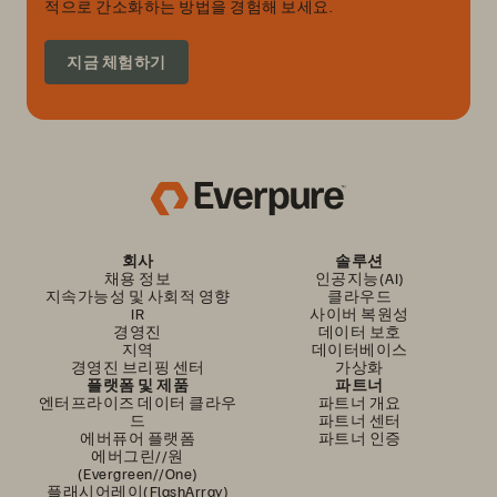
적으로 간소화하는 방법을 경험해 보세요.
지금 체험하기
회사
솔루션
채용 정보
인공지능(AI)
지속가능성 및 사회적 영향
클라우드
IR
사이버 복원성
경영진
데이터 보호
지역
데이터베이스
경영진 브리핑 센터
가상화
플랫폼 및 제품
파트너
엔터프라이즈 데이터 클라우
파트너 개요
드
파트너 센터
에버퓨어 플랫폼
파트너 인증
에버그린//원
(Evergreen//One)
플래시어레이(FlashArray)