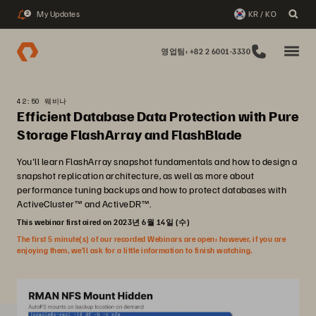
My Updates
KR / KO
2
영업팀: +82 2 6001-3330
42:50 웨비나
Efficient Database Data Protection with Pure
Storage FlashArray and FlashBlade
You'll learn FlashArray snapshot fundamentals and how to design a
snapshot replication architecture, as well as more about
performance tuning backups and how to protect databases with
ActiveCluster™ and ActiveDR™.
This webinar first aired on 2023년 6월 14일 (수)
The first 5 minute(s) of our recorded Webinars are open; however, if you are
enjoying them, we’ll ask for a little information to finish watching.