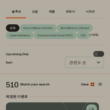
솔루션
산업
제품
파트너
시리즈
전체
Azure VMware Solution
Bare Metal as a Service
(+25)
Cyber Resilience
Enterprise Data Cloud (EDC)
ESG
Upcoming Only
관련도 순
Sort
510
Match your search
View
예정된 이벤트
5 일