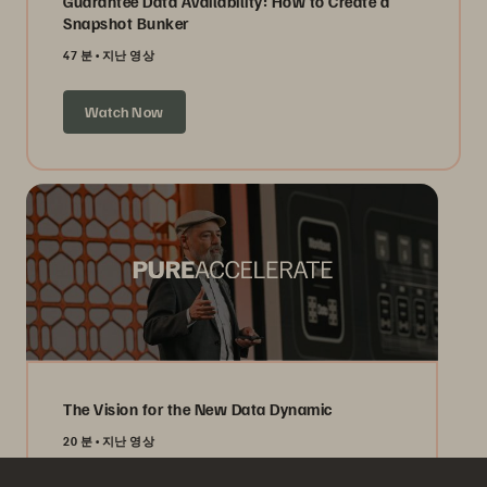
Guarantee Data Availability: How to Create a
Snapshot Bunker
47 분
지난 영상
Watch Now
The Vision for the New Data Dynamic
20 분
지난 영상