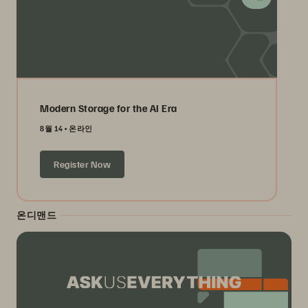
Modern Storage for the AI Era
8월 14
온라인
Register Now
온디맨드