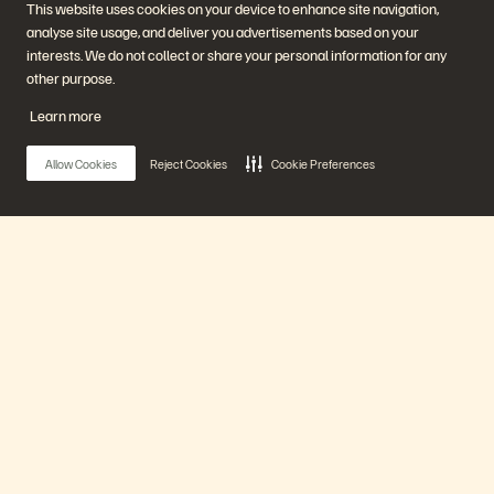
This website uses cookies on your device to enhance site navigation,
Watch Now
analyse site usage, and deliver you advertisements based on your
interests. We do not collect or share your personal information for any
other purpose.
Learn more
Allow Cookies
Reject Cookies
Cookie Preferences
Main Menu
Coz Unplugged at Pure Accelerate 2026
에버퓨어 플랫폼
6 분
지난 영상
제품
Watch Now
솔루션