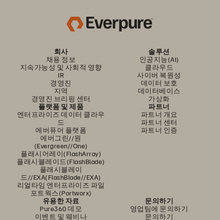
회사
솔루션
채용 정보
인공지능(AI)
지속가능성 및 사회적 영향
클라우드
IR
사이버 복원성
경영진
데이터 보호
지역
데이터베이스
경영진 브리핑 센터
가상화
플랫폼 및 제품
파트너
엔터프라이즈 데이터 클라우
파트너 개요
드
파트너 센터
에버퓨어 플랫폼
파트너 인증
에버그린//원
(Evergreen//One)
플래시어레이(FlashArray)
플래시블레이드(FlashBlade)
플래시블레이
드//EXA(FlashBlade//EXA)
리얼타임 엔터프라이즈 파일
포트웍스(Portworx)
유용한 자료
문의하기
Pure360 데모
영업팀에 문의하기
이벤트 및 웨비나
문의하기