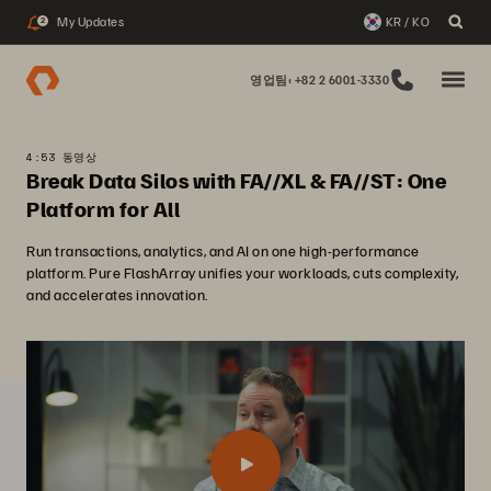
My Updates
KR / KO
2
영업팀: +82 2 6001-3330
4:53 동영상
Break Data Silos with FA//XL & FA//ST: One
Platform for All
Run transactions, analytics, and AI on one high-performance
platform. Pure FlashArray unifies your workloads, cuts complexity,
and accelerates innovation.