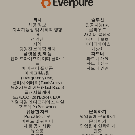
회사
솔루션
채용 정보
인공지능(AI)
지속가능성 및 사회적 영향
클라우드
IR
사이버 복원성
경영진
데이터 보호
지역
데이터베이스
경영진 브리핑 센터
가상화
플랫폼 및 제품
파트너
엔터프라이즈 데이터 클라우
파트너 개요
드
파트너 센터
에버퓨어 플랫폼
파트너 인증
에버그린//원
(Evergreen//One)
플래시어레이(FlashArray)
플래시블레이드(FlashBlade)
플래시블레이
드//EXA(FlashBlade//EXA)
리얼타임 엔터프라이즈 파일
포트웍스(Portworx)
유용한 자료
문의하기
Pure360 데모
영업팀에 문의하기
이벤트 및 웨비나
문의하기
제품 공지사항
영업팀에 연락하기
뉴스룸
인증