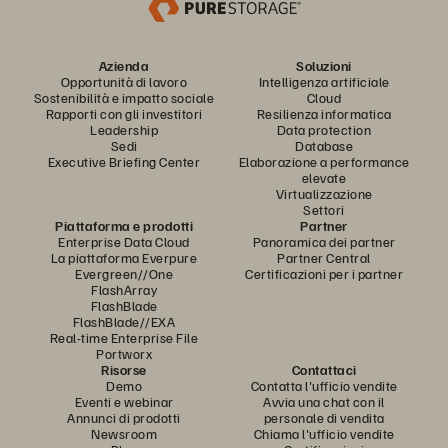
Azienda
Soluzioni
Opportunità di lavoro
Intelligenza artificiale
Sostenibilità e impatto sociale
Cloud
Rapporti con gli investitori
Resilienza informatica
Leadership
Data protection
Sedi
Database
Executive Briefing Center
Elaborazione a performance
elevate
Virtualizzazione
Settori
Piattaforma e prodotti
Partner
Enterprise Data Cloud
Panoramica dei partner
La piattaforma Everpure
Partner Central
Evergreen//One
Certificazioni per i partner
FlashArray
FlashBlade
FlashBlade//EXA
Real-time Enterprise File
Portworx
Risorse
Contattaci
Demo
Contatta l'ufficio vendite
Eventi e webinar
Avvia una chat con il
Annunci di prodotti
personale di vendita
Newsroom
Chiama l'ufficio vendite