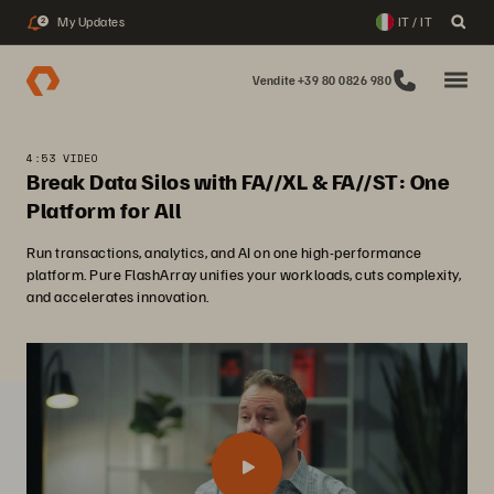
My Updates
IT / IT
2
Vendite +39 80 0826 980
4:53 VIDEO
Break Data Silos with FA//XL & FA//ST: One
Platform for All
Run transactions, analytics, and AI on one high-performance
platform. Pure FlashArray unifies your workloads, cuts complexity,
and accelerates innovation.