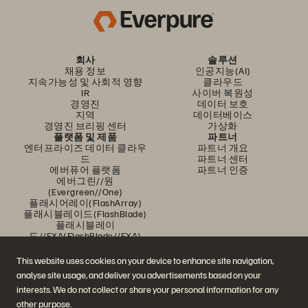
회사
솔루션
채용 정보
인공지능(AI)
지속가능성 및 사회적 영향
클라우드
IR
사이버 복원성
경영진
데이터 보호
지역
데이터베이스
경영진 브리핑 센터
가상화
플랫폼 및 제품
파트너
엔터프라이즈 데이터 클라우
파트너 개요
드
파트너 센터
에버퓨어 플랫폼
파트너 인증
에버그린//원
(Evergreen//One)
플래시어레이(FlashArray)
플래시블레이드(FlashBlade)
플래시블레이
드//EXA(FlashBlade//EXA)
리얼타임 엔터프라이즈 파일
포트웍스(Portworx)
This website uses cookies on your device to enhance site navigation,
유용한 자료
문의하기
analyse site usage, and deliver you advertisements based on your
Pure360 데모
영업팀에 문의하기
interests. We do not collect or share your personal information for any
이벤트 및 웨비나
문의하기
제품 공지사항
영업팀에 연락하기
other purpose.