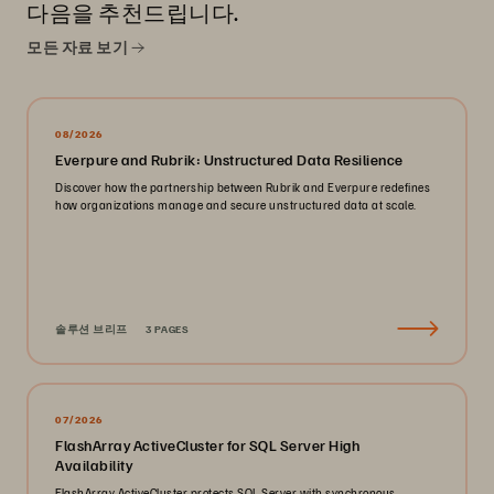
다음을 추천드립니다.
모든 자료 보기
08/2026
Everpure and Rubrik: Unstructured Data Resilience
Discover how the partnership between Rubrik and Everpure redefines
how organizations manage and secure unstructured data at scale.
솔루션 브리프
3 PAGES
07/2026
FlashArray ActiveCluster for SQL Server High
Availability
FlashArray ActiveCluster protects SQL Server with synchronous,