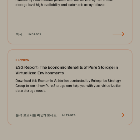
storage-level high availability and automatic array failover.
백서
10 PAGES
03/2025
ESG Report: The Economic Benefits of Pure Storage in
Virtualized Environments
Download this Economic Validation conducted by Enterprise Strategy
Group to learn how Pure Storage can help you with your virtualization
data storage needs.
분석 보고서를 확인해보세요
16 PAGES