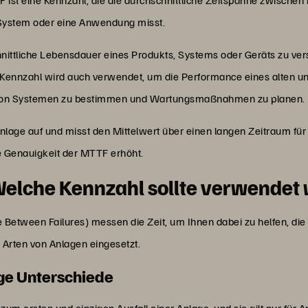
n System oder eine Anwendung misst.
ittliche Lebensdauer eines Produkts, Systems oder Geräts zu verst
 Kennzahl wird auch verwendet, um die Performance eines alten u
r von Systemen zu bestimmen und Wartungsmaßnahmen zu planen.
nlage auf und misst den Mittelwert über einen langen Zeitraum für
e Genauigkeit der MTTF erhöht.
elche Kennzahl sollte verwendet
tween Failures) messen die Zeit, um Ihnen dabei zu helfen, die
e Arten von Anlagen eingesetzt.
ge Unterschiede
 zum ersten und einzigen Ausfall einer Anlage, und sie gilt nur für A