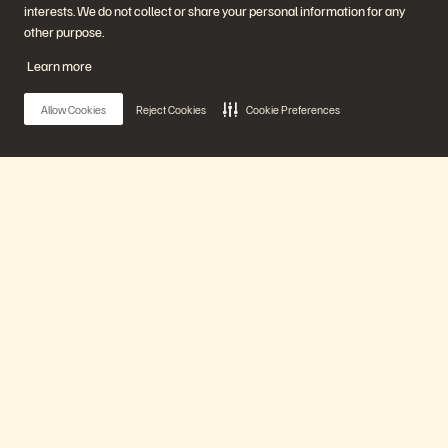
에버퓨어 플랫폼
파트너 인증
interests. We do not collect or share your personal information for any
에버그린//원
other purpose.
(Evergreen//One)
플래시어레이(FlashArray)
Learn more
플래시블레이드(FlashBlade)
플래시블레이
드//EXA(FlashBlade//EXA)
Allow Cookies
Reject Cookies
Cookie Preferences
리얼타임 엔터프라이즈 파일
포트웍스(Portworx)
유용한 자료
문의하기
Pure360 데모
영업팀에 문의하기
이벤트 및 웨비나
문의하기
제품 공지사항
영업팀에 연락하기
Main Menu
뉴스룸
인증
블로그
취약점 공개 정책
고객 사례
에버퓨어 플랫폼
고객 커뮤니티
지식 문서
제품
문의하기
에버퓨어(Everpure) 공식 소셜미디어 팔로우하기
솔루션
기술 지원
© 2026 Everpure, Inc. All rights reserved.