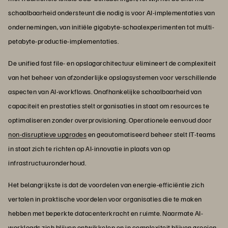
schaalbaarheid ondersteunt die nodig is voor AI-implementaties van
ondernemingen, van initiële gigabyte-schaalexperimenten tot multi-
petabyte-productie-implementaties.
De unified fast file- en opslagarchitectuur elimineert de complexiteit
van het beheer van afzonderlijke opslagsystemen voor verschillende
aspecten van AI-workflows. Onafhankelijke schaalbaarheid van
capaciteit en prestaties stelt organisaties in staat om resources te
optimaliseren zonder overprovisioning. Operationele eenvoud door
non-disruptieve upgrades
en geautomatiseerd beheer stelt IT-teams
in staat zich te richten op AI-innovatie in plaats van op
infrastructuuronderhoud.
Het belangrijkste is dat de voordelen van energie-efficiëntie zich
vertalen in praktische voordelen voor organisaties die te maken
hebben met beperkte datacenterkracht en ruimte. Naarmate AI-
workloads zich blijven ontwikkelen en in complexiteit blijven groeien,