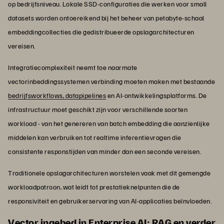
op bedrijfsniveau. Lokale SSD-configuraties die werken voor small
datasets worden ontoereikend bij het beheer van petabyte-schaal
embeddingcollecties die gedistribueerde opslagarchitecturen
vereisen.
Integratiecomplexiteit neemt toe naarmate
vectorinbeddingssystemen verbinding moeten maken met bestaande
bedrijfsworkflows, datapipelines
en AI-ontwikkelingsplatforms. De
infrastructuur moet geschikt zijn voor verschillende soorten
workload - van het genereren van batch embedding die aanzienlijke
middelen kan verbruiken tot realtime inferentievragen die
consistente responstijden van minder dan een seconde vereisen.
Traditionele opslagarchitecturen worstelen vaak met dit gemengde
workloadpatroon, wat leidt tot prestatieknelpunten die de
responsiviteit en gebruikerservaring van AI-applicaties beïnvloeden.
Vector ingebed in Enterprise AI: RAG en verder