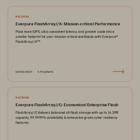
04/2026
Everpure FlashArray//X: Mission-critical Performance
Pack more IOPS, ultra consistent latency, and greater scale into a
smaller footprint for your mission-critical workloads with Everpure®️
FlashArray//X™️.
DATASHEET
4 PAGINA'S
04/2026
Everpure FlashArray//C: Economical Enterprise Flash
FlashArray//C delivers balanced all-flash storage with up to 16.3PB
capacity, 99.9999% availability & enterprise-grade cyber resiliency
features.