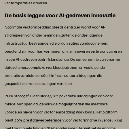
vectoroperaties creëren.
De basis leggen voor AI-gedreven innovatie
Naarmate vectorinbedding steeds centraler wordt voor AI-
strategieën van ondernemingen, zullen de onderliggende
infrastructuurbeslissingen die organisaties vandaag nemen,
bepalend zijn voor hun vermogen om te innoveren en te concurreren
in een AI-gedreven bedrijfslandschap. De convergentie van enorme
datavolumes, complexe workloadpatronen en veeleisende
prestatievereisten creëert infrastructuuruitdagingen die
gespecialiseerde oplossingen vereisen.
Pure Storage®
FlashBlade//S
™ pakt deze uitdagingen aan door
middel van speciaal gebouwde mogelijkheden die meetbare
voordelen bieden voor vector embedding workloads. Het platform
biedt
36% prestatieverbeteringen
voor vectorinname in vergelijking
met traditionele lokale SSD-benaderingen, terwijl het de enorme