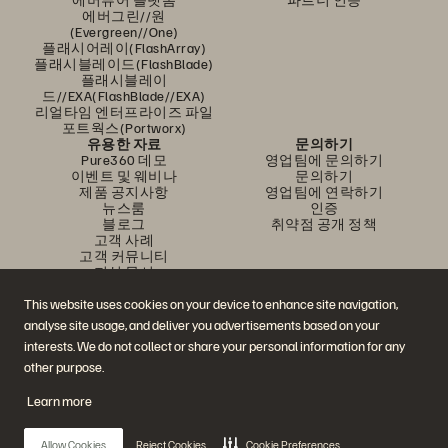
에버그린//원
(Evergreen//One)
플래시어레이(FlashArray)
플래시블레이드(FlashBlade)
플래시블레이
드//EXA(FlashBlade//EXA)
리얼타임 엔터프라이즈 파일
포트웍스(Portworx)
유용한 자료
문의하기
Pure360 데모
영업팀에 문의하기
이벤트 및 웨비나
문의하기
제품 공지사항
영업팀에 연락하기
뉴스룸
인증
블로그
취약점 공개 정책
고객 사례
고객 커뮤니티
지식 문서
This website uses cookies on your device to enhance site navigation,
analyse site usage, and deliver you advertisements based on your
문의하기
interests. We do not collect or share your personal information for any
에버퓨어(Everpure) 공식 소셜미디어 팔로우하기
other purpose.
Learn more
© 2026 Everpure, Inc. All rights reserved.
Allow Cookies
Reject Cookies
Cookie Preferences