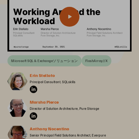
Microsoft SQL & Exchangeソリューション
FlashArray//X
Erin Stellato
Principal Consultant, SQLskills
Marsha Pierce
Director of Solution Architecture, Pure Storage
Anthony Nocentino
Senior Principal Field Solutions Architect, Everpure