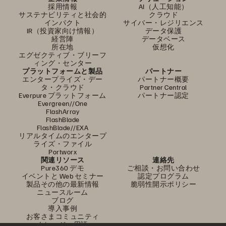
採用情報
AI（人工知能）
サステナビリティと社会的
クラウド
インパクト
サイバー・レジリエンス
IR（投資家向け情報）
データ保護
経営陣
データベース
所在地
仮想化
エグゼクティブ・ブリーフ
ィング・センター
プラットフォームと製品
パートナー
エンタープライズ・デー
パートナー概要
タ・クラウド
Partner Central
Everpure プラットフォーム
パートナー認定
Evergreen//One
FlashArray
FlashBlade
FlashBlade//EXA
リアルタイムのエンタープ
ライズ・ファイル
Portworx
関連リソース
連絡先
Pure360 デモ
ご相談・お問い合わせ
イベントと Web セミナー
認定プログラム
製品その他の最新情報
脆弱性開示ポリシー
ニュースルーム
ブログ
導入事例
お客さまコミュニティ
ナレッジ・用語