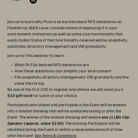
Join us to learn why Pure is so excited about NFS datastores on
FlashArray. We’ll cover considerations of deploying it in your
environment, limitations as well as some cool functionality that
exists today! Some of that functionality covered will be snapshots,
automatic directory management and VM granularity.
Join us for this webinar to learn:
What FA File-backed NFS datastores are
How these datastores can simplify your environment
File snapshots, directory management, VM granularity and the
value they bring
Be one of the first 200 to register and attend, we will send you a
$10 gift card
for lunch of your choice.
Participants who attend and participate in the Event will be entered
into a random drawing that will be conducted during or after the
Event. The winner of the random drawing will receive
one (1) JBL Clip
Speaker (approx. value $100)
. The winning Participant will be
identified during the Event or within a reasonable amount of time
after the Event.
See Terms & Conditions
.