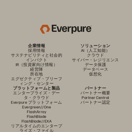
企業情報
ソリューション
採用情報
AI（人工知能）
サステナビリティと社会的
クラウド
インパクト
サイバー・レジリエンス
IR（投資家向け情報）
データ保護
経営陣
データベース
所在地
仮想化
エグゼクティブ・ブリーフ
ィング・センター
プラットフォームと製品
パートナー
エンタープライズ・デー
パートナー概要
タ・クラウド
Partner Central
Everpure プラットフォーム
パートナー認定
Evergreen//One
FlashArray
FlashBlade
FlashBlade//EXA
リアルタイムのエンタープ
ライズ・ファイル