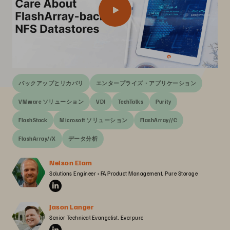
バックアップとリカバリ
エンタープライズ・アプリケーション
VMware ソリューション
VDI
TechTalks
Purity
FlashStack
Microsoft ソリューション
FlashArray//C
FlashArray//X
データ分析
Nelson Elam
Solutions Engineer • FA Product Management, Pure Storage
Jason Langer
Senior Technical Evangelist, Everpure