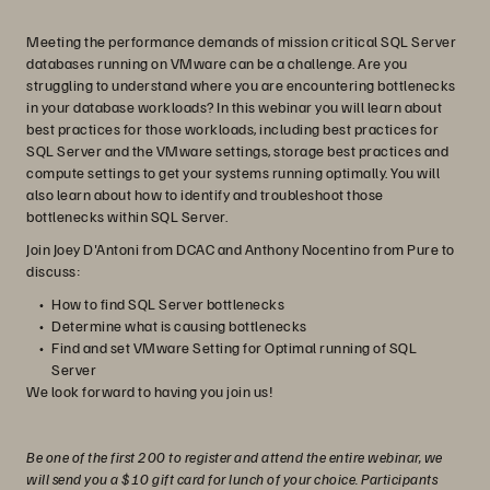
Meeting the performance demands of mission critical SQL Server
databases running on VMware can be a challenge. Are you
struggling to understand where you are encountering bottlenecks
in your database workloads? In this webinar you will learn about
best practices for those workloads, including best practices for
SQL Server and the VMware settings, storage best practices and
compute settings to get your systems running optimally. You will
also learn about how to identify and troubleshoot those
bottlenecks within SQL Server.
Join Joey D'Antoni from DCAC and Anthony Nocentino from Pure to
discuss:
How to find SQL Server bottlenecks
Determine what is causing bottlenecks
Find and set VMware Setting for Optimal running of SQL
Server
We look forward to having you join us!
Be one of the first 200 to register and attend the entire webinar, we
will send you a $10 gift card for lunch of your choice. Participants