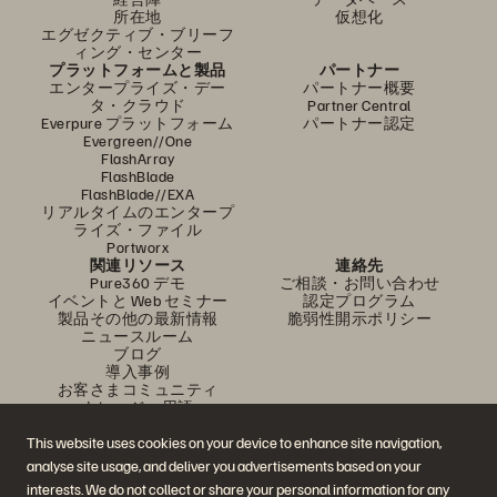
所在地
仮想化
エグゼクティブ・ブリーフ
ィング・センター
プラットフォームと製品
パートナー
エンタープライズ・デー
パートナー概要
タ・クラウド
Partner Central
Everpure プラットフォーム
パートナー認定
Evergreen//One
FlashArray
FlashBlade
FlashBlade//EXA
リアルタイムのエンタープ
ライズ・ファイル
Portworx
関連リソース
連絡先
Pure360 デモ
ご相談・お問い合わせ
イベントと Web セミナー
認定プログラム
製品その他の最新情報
脆弱性開示ポリシー
ニュースルーム
ブログ
導入事例
お客さまコミュニティ
ナレッジ・用語
This website uses cookies on your device to enhance site navigation,
analyse site usage, and deliver you advertisements based on your
公式 SNS
interests. We do not collect or share your personal information for any