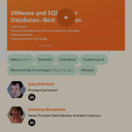
Webセミナー
TechTalks
FlashStack
FlashArray//X
Microsoft SQL & Exchangeソリューション
VMware
Joey D'Antoni
Principal Consultant
Anthony Nocentino
Senior Principal Field Solutions Architect, Everpure