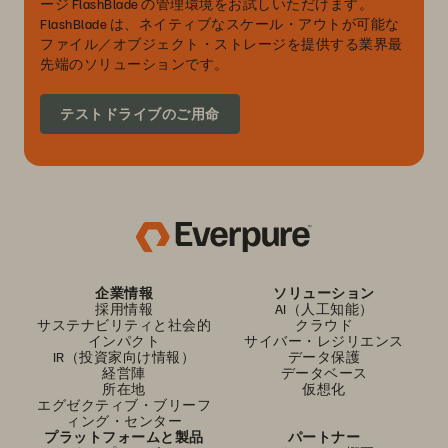
ージ FlashBlade の管理環境をお試しいただけます。
FlashBlade は、ネイティブなスケール・アウトが可能な
ファイル／オブジェクト・ストレージを提供する業界最
先端のソリューションです。
テストドライブのご用命
企業情報
ソリューション
採用情報
AI（人工知能）
サステナビリティと社会的
クラウド
インパクト
サイバー・レジリエンス
IR（投資家向け情報）
データ保護
経営陣
データベース
所在地
仮想化
エグゼクティブ・ブリーフ
ィング・センター
プラットフォームと製品
パートナー