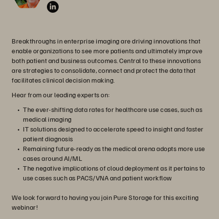
Breakthroughs in enterprise imaging are driving innovations that
enable organizations to see more patients and ultimately improve
both patient and business outcomes. Central to these innovations
are strategies to consolidate, connect and protect the data that
facilitates clinical decision making.
Hear from our leading experts on:
The ever-shifting data rates for healthcare use cases, such as
medical imaging
IT solutions designed to accelerate speed to insight and faster
patient diagnosis
Remaining future-ready as the medical arena adopts more use
cases around AI/ML
The negative implications of cloud deployment as it pertains to
use cases such as PACS/VNA and patient workflow
We look forward to having you join Pure Storage for this exciting
webinar!