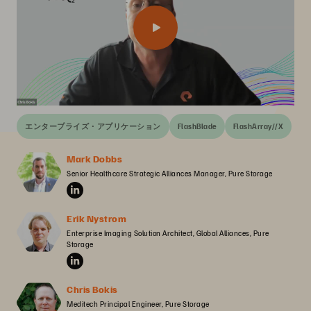
エンタープライズ・アプリケーション
FlashBlade
FlashArray//X
Mark Dobbs
Senior Healthcare Strategic Alliances Manager, Pure Storage
Erik Nystrom
Enterprise Imaging Solution Architect, Global Alliances, Pure 
Storage
Chris Bokis
Meditech Principal Engineer, Pure Storage