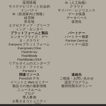
採用情報
AI（人工知能）
サステナビリティと社会的
クラウド
インパクト
サイバー・レジリエンス
IR（投資家向け情報）
データ保護
経営陣
データベース
所在地
仮想化
エグゼクティブ・ブリーフ
ィング・センター
プラットフォームと製品
パートナー
エンタープライズ・デー
パートナー概要
タ・クラウド
Partner Central
Everpure プラットフォーム
パートナー認定
Evergreen//One
FlashArray
FlashBlade
FlashBlade//EXA
リアルタイムのエンタープ
ライズ・ファイル
Portworx
関連リソース
連絡先
Pure360 デモ
ご相談・お問い合わせ
イベントと Web セミナー
認定プログラム
製品その他の最新情報
脆弱性開示ポリシー
ニュースルーム
ブログ
導入事例
お客さまコミュニティ
ナレッジ・用語