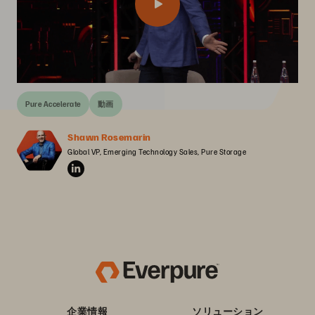
Pure Accelerate
動画
Shawn Rosemarin
Global VP, Emerging Technology Sales, Pure Storage
企業情報
ソリューション