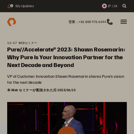
My Updates
JP / JA
1
営業：+81 800 976 6494
12:07 WEBセミナー
Pure//Accelerate® 2023: Shawn Rosemarin:
Why Pure Is Your Innovation Partner for the
Next Decade and Beyond
VP of Customer Innovation Shawn Rosemarin shares Pure’s vision
for the next decade
本 Web セミナーが配信された日 2023/06/15