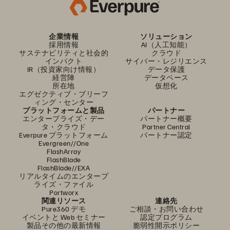
企業情報
ソリューション
採用情報
AI（人工知能）
サステナビリティと社会的
クラウド
インパクト
サイバー・レジリエンス
IR（投資家向け情報）
データ保護
経営陣
データベース
所在地
仮想化
エグゼクティブ・ブリーフ
ィング・センター
プラットフォームと製品
パートナー
エンタープライズ・デー
パートナー概要
タ・クラウド
Partner Central
Everpure プラットフォーム
パートナー認定
Evergreen//One
FlashArray
FlashBlade
FlashBlade//EXA
リアルタイムのエンタープ
ライズ・ファイル
Portworx
関連リソース
連絡先
Pure360 デモ
ご相談・お問い合わせ
イベントと Web セミナー
認定プログラム
製品その他の最新情報
脆弱性開示ポリシー