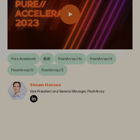
Pure Accelerate
動画
FlashArray//XL
FlashArray//X
FlashArray//C
FlashArray//E
Shawn Hansen
Vice President and General Manager, FlashArray