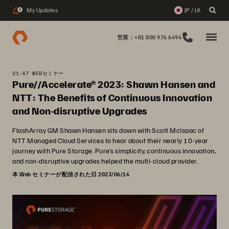
My Updates
JP / JA
1
営業：+81 800 976 6494
21:47 WEBセミナー
Pure//Accelerate® 2023: Shawn Hansen and
NTT: The Benefits of Continuous Innovation
and Non-disruptive Upgrades
FlashArray GM Shawn Hansen sits down with Scott McIsaac of
NTT Managed Cloud Services to hear about their nearly 10-year
journey with Pure Storage. Pure’s simplicity, continuous innovation,
and non-disruptive upgrades helped the multi-cloud provider.
本 Web セミナーが配信された日 2023/06/14