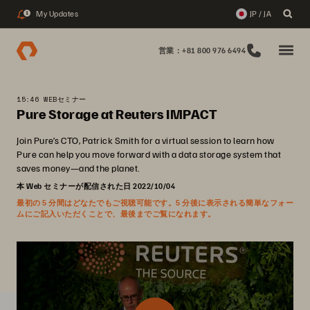
My Updates
JP / JA
1
営業：+81 800 976 6494
15:46 WEBセミナー
Pure Storage at Reuters IMPACT
Join Pure’s CTO, Patrick Smith for a virtual session to learn how
Pure can help you move forward with a data storage system that
saves money—and the planet.
本 Web セミナーが配信された日 2022/10/04
最初の 5 分間はどなたでもご視聴可能です。5 分後に表示される簡単なフォー
ムにご記入いただくことで、最後までご覧になれます。