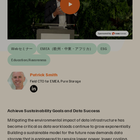
Webセミナー
EMEA（欧州・中東・アフリカ）
ESG
Education/Awareness
Patrick Smith
Field CTO for EMEA, Pure Storage
Achieve Sustainability Goals and Data Success
Mitigating the environmental impact of data infrastructure has
become critical as data workloads continue to grow exponentially.
Building a sustainable model for the future now demands data
storage that is engineered to require lower power, lower cooling,