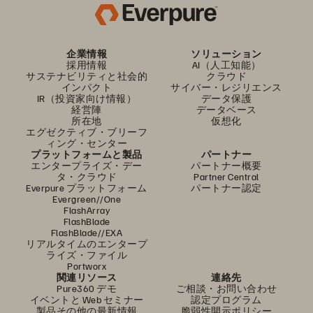
企業情報
ソリューション
採用情報
AI（人工知能）
サステナビリティと社会的
クラウド
インパクト
サイバー・レジリエンス
IR（投資家向け情報）
データ保護
経営陣
データベース
所在地
仮想化
エグゼクティブ・ブリーフ
ィング・センター
プラットフォームと製品
パートナー
エンタープライズ・デー
パートナー概要
タ・クラウド
Partner Central
Everpure プラットフォーム
パートナー認定
Evergreen//One
FlashArray
FlashBlade
FlashBlade//EXA
リアルタイムのエンタープ
ライズ・ファイル
Portworx
関連リソース
連絡先
Pure360 デモ
ご相談・お問い合わせ
イベントと Web セミナー
認定プログラム
製品その他の最新情報
脆弱性開示ポリシー