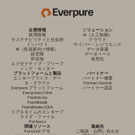
企業情報
ソリューション
採用情報
AI（人工知能）
サステナビリティと社会的
クラウド
インパクト
サイバー・レジリエンス
IR（投資家向け情報）
データ保護
経営陣
データベース
所在地
仮想化
エグゼクティブ・ブリーフ
ィング・センター
プラットフォームと製品
パートナー
エンタープライズ・デー
パートナー概要
タ・クラウド
Partner Central
Everpure プラットフォーム
パートナー認定
Evergreen//One
FlashArray
FlashBlade
FlashBlade//EXA
リアルタイムのエンタープ
ライズ・ファイル
Portworx
関連リソース
連絡先
Pure360 デモ
ご相談・お問い合わせ