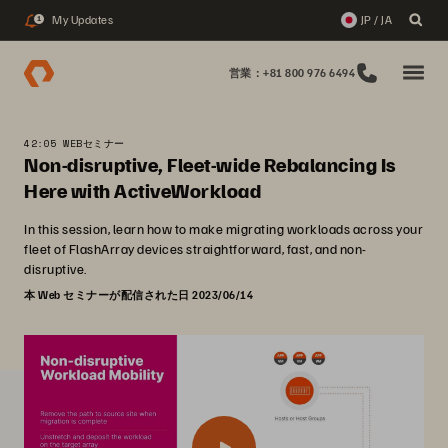
My Updates
JP / JA
1
営業：+81 800 976 6494
42:05 WEBセミナー
Non-disruptive, Fleet-wide Rebalancing Is
Here with ActiveWorkload
In this session, learn how to make migrating workloads across your
fleet of FlashArray devices straightforward, fast, and non-
disruptive.
本 Web セミナーが配信された日 2023/06/14