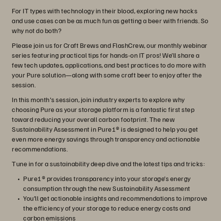
For IT types with technology in their blood, exploring new hacks
and use cases can be as much fun as getting a beer with friends. So
why not do both?
Please join us for Craft Brews and FlashCrew, our monthly webinar
series featuring practical tips for hands-on IT pros! We’ll share a
few tech updates, applications, and best practices to do more with
your Pure solution—along with some craft beer to enjoy after the
session.
In this month's session, join industry experts to explore why
choosing Pure as your storage platform is a fantastic first step
toward reducing your overall carbon footprint. The new
Sustainability Assessment in Pure1® is designed to help you get
even more energy savings through transparency and actionable
recommendations.
Tune in for a sustainability deep dive and the latest tips and tricks:
Pure1® provides transparency into your storage’s energy
consumption through the new Sustainability Assessment
You’ll get actionable insights and recommendations to improve
the efficiency of your storage to reduce energy costs and
carbon emissions