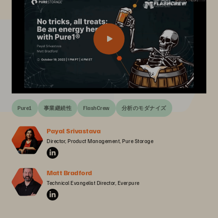
Pure1
事業継続性
FlashCrew
分析のモダナイズ
Payal Srivastava
Director, Product Management, Pure Storage
Matt Bradford
Technical Evangelist Director, Everpure