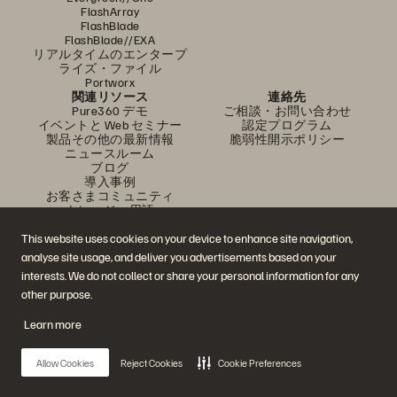
FlashArray
FlashBlade
FlashBlade//EXA
リアルタイムのエンタープ
ライズ・ファイル
Portworx
関連リソース
連絡先
Pure360 デモ
ご相談・お問い合わせ
イベントと Web セミナー
認定プログラム
製品その他の最新情報
脆弱性開示ポリシー
ニュースルーム
ブログ
導入事例
お客さまコミュニティ
ナレッジ・用語
This website uses cookies on your device to enhance site navigation,
analyse site usage, and deliver you advertisements based on your
公式 SNS
interests. We do not collect or share your personal information for any
是非フォローをお願いします！
other purpose.
Learn more
© 2026 Everpure, Inc. 無断転用は禁止されています。
Allow Cookies
Reject Cookies
Cookie Preferences
プライバシー・ポリシー
Web サイト利用規約
法務関連
トラスト・センター
クッキー設定
個人情報の販売・共有を拒否