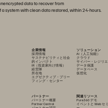
unencrypted data to recover from
of a system with clean data restored, within 24-hours.
企業情報
ソリューション
採用情報
AI（人工知能）
サステナビリティと社会
クラウド
的インパクト
サイバー・レジリエ
IR（投資家向け情報）
データ保護
経営陣
データベース
所在地
仮想化
エグゼクティブ・ブリー
フィング・センター
パートナー
関連リソース
パートナー概要
Pure360 デモ
Partner Central
イベントと Web セ
パートナー認定
ー