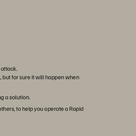
 attack.
, but for sure it will happen when
g a solution.
hers, to help you operate a Rapid