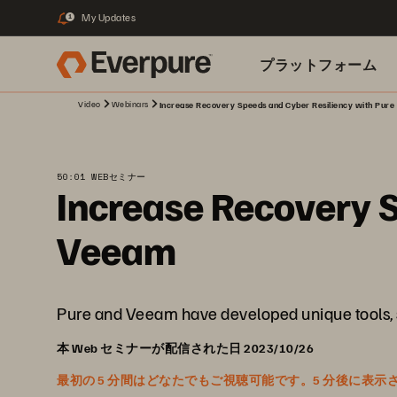
My Updates
1
プラットフォーム
Video
Webinars
Increase Recovery Speeds and Cyber Resiliency with Pur
関連リソース
50:01 WEBセミナー
Increase Recovery S
Veeam
Pure and Veeam have developed unique tools, s
本 Web セミナーが配信された日 2023/10/26
最初の 5 分間はどなたでもご視聴可能です。5 分後に