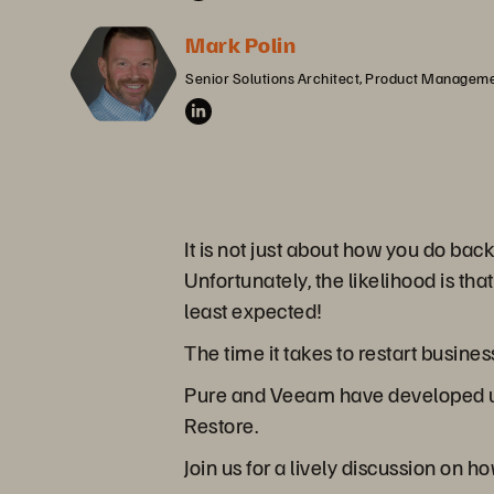
Mark Polin
Senior Solutions Architect, Product Managem
It is not just about how you do bac
Unfortunately, the likelihood is th
least expected!
The time it takes to restart busines
Pure and Veeam have developed un
Restore.
Join us for a lively discussion on 