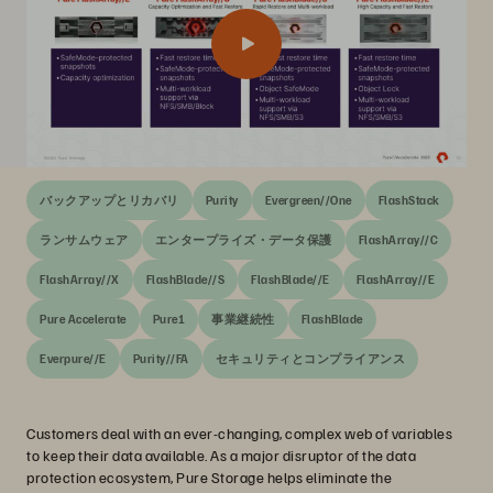
バックアップとリカバリ
Purity
Evergreen//One
FlashStack
ランサムウェア
エンタープライズ・データ保護
FlashArray//C
FlashArray//X
FlashBlade//S
FlashBlade//E
FlashArray//E
Pure Accelerate
Pure1
事業継続性
FlashBlade
Everpure//E
Purity//FA
セキュリティとコンプライアンス
Customers deal with an ever-changing, complex web of variables
to keep their data available. As a major disruptor of the data
protection ecosystem, Pure Storage helps eliminate the