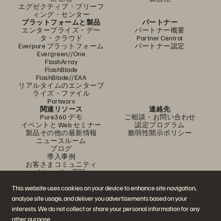
エグゼクティブ・ブリーフ
ィング・センター
プラットフォームと製品
パートナー
エンタープライズ・デー
パートナー概要
タ・クラウド
Partner Central
Everpure プラットフォーム
パートナー認定
Evergreen//One
FlashArray
FlashBlade
FlashBlade//EXA
リアルタイムのエンタープ
ライズ・ファイル
Portworx
関連リソース
連絡先
Pure360 デモ
ご相談・お問い合わせ
イベントと Web セミナー
認定プログラム
製品その他の最新情報
脆弱性開示ポリシー
ニュースルーム
ブログ
導入事例
お客さまコミュニティ
ナレッジ・用語
This website uses cookies on your device to enhance site navigation,
analyse site usage, and deliver you advertisements based on your
公式 SNS
interests. We do not collect or share your personal information for any
是非フォローをお願いします！
other purpose.