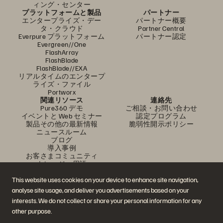
ィング・センター
プラットフォームと製品
パートナー
エンタープライズ・デー
パートナー概要
タ・クラウド
Partner Central
Everpure プラットフォーム
パートナー認定
Evergreen//One
FlashArray
FlashBlade
FlashBlade//EXA
リアルタイムのエンタープ
ライズ・ファイル
Portworx
関連リソース
連絡先
Pure360 デモ
ご相談・お問い合わせ
イベントと Web セミナー
認定プログラム
製品その他の最新情報
脆弱性開示ポリシー
ニュースルーム
ブログ
導入事例
お客さまコミュニティ
ナレッジ・用語
This website uses cookies on your device to enhance site navigation,
analyse site usage, and deliver you advertisements based on your
公式 SNS
interests. We do not collect or share your personal information for any
是非フォローをお願いします！
other purpose.