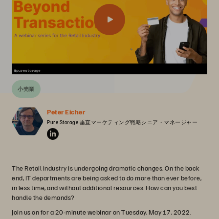
小売業
Peter Eicher
Pure Storage 垂直マーケティング戦略シニア・マネージャー
The Retail industry is undergoing dramatic changes. On the back
end, IT departments are being asked to do more than ever before,
in less time, and without additional resources. How can you best
handle the demands?
Join us on for a 20-minute webinar on Tuesday, May 17, 2022.