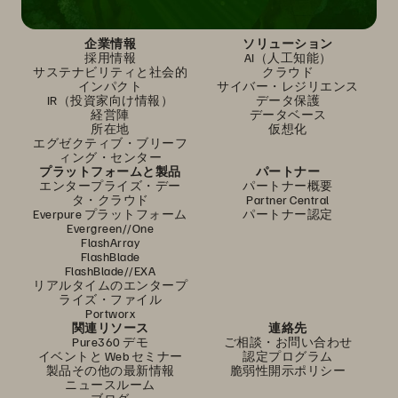
企業情報
ソリューション
採用情報
AI（人工知能）
サステナビリティと社会的
クラウド
インパクト
サイバー・レジリエンス
IR（投資家向け情報）
データ保護
経営陣
データベース
所在地
仮想化
エグゼクティブ・ブリーフ
ィング・センター
プラットフォームと製品
パートナー
エンタープライズ・デー
パートナー概要
タ・クラウド
Partner Central
Everpure プラットフォーム
パートナー認定
Evergreen//One
FlashArray
FlashBlade
FlashBlade//EXA
リアルタイムのエンタープ
ライズ・ファイル
Portworx
関連リソース
連絡先
Pure360 デモ
ご相談・お問い合わせ
イベントと Web セミナー
認定プログラム
製品その他の最新情報
脆弱性開示ポリシー
ニュースルーム