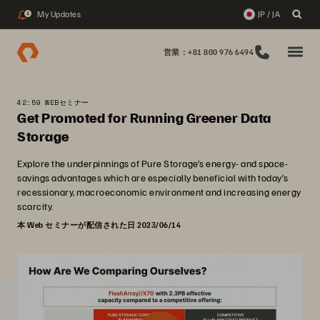
My Updates
JP / JA
1
営業：+81 800 976 6494
42:59 WEBセミナー
Get Promoted for Running Greener Data
Storage
Explore the underpinnings of Pure Storage’s energy- and space-
savings advantages which are especially beneficial with today’s
recessionary, macroeconomic environment and increasing energy
scarcity.
本 Web セミナーが配信された日 2023/06/14