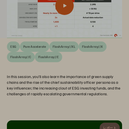
ESG
Pure Accelerate
FlashArray//XL
FlashArray//X
FlashArray//C
FlashArray//E
In this session, you’ll also learn the importance of green supply
chains and the rise of the chief sustainability officer persona as a
key influencer, the increasing clout of ESG investing funds, and the
challenges of rapidly escalating governmental regulations.
レポート