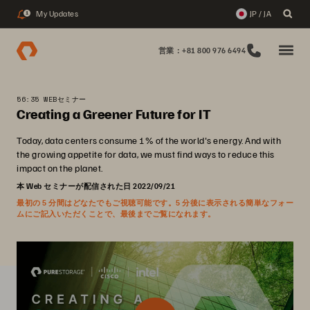
My Updates
JP / JA
1
営業：+81 800 976 6494
56:35 WEBセミナー
Creating a Greener Future for IT
Today, data centers consume 1% of the world's energy. And with
the growing appetite for data, we must find ways to reduce this
impact on the planet.
本 Web セミナーが配信された日 2022/09/21
最初の 5 分間はどなたでもご視聴可能です。5 分後に表示される簡単なフォー
ムにご記入いただくことで、最後までご覧になれます。