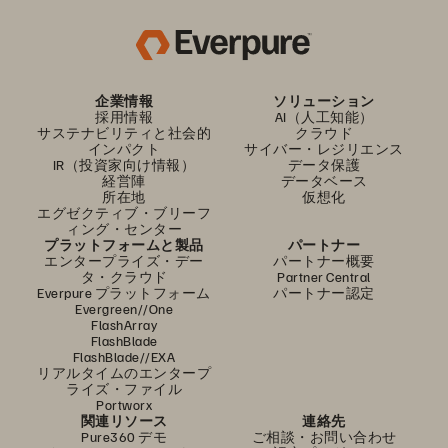
企業情報
ソリューション
採用情報
AI（人工知能）
サステナビリティと社会的
クラウド
インパクト
サイバー・レジリエンス
IR（投資家向け情報）
データ保護
経営陣
データベース
所在地
仮想化
エグゼクティブ・ブリーフ
ィング・センター
プラットフォームと製品
パートナー
エンタープライズ・デー
パートナー概要
タ・クラウド
Partner Central
Everpure プラットフォーム
パートナー認定
Evergreen//One
FlashArray
FlashBlade
FlashBlade//EXA
リアルタイムのエンタープ
ライズ・ファイル
Portworx
関連リソース
連絡先
Pure360 デモ
ご相談・お問い合わせ