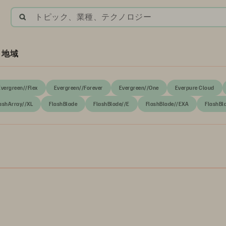
トピック、業種、テクノロジー
地域
Evergreen//Flex
Evergreen//Forever
Evergreen//One
Everpure Cloud
ashArray//XL
FlashBlade
FlashBlade//E
FlashBlade//EXA
FlashBl