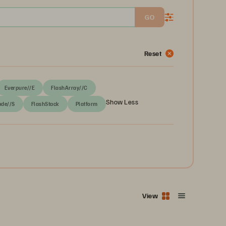
GO
Reset
Everpure//E
FlashArray//C
Show Less
ade//S
FlashStack
Platform
View