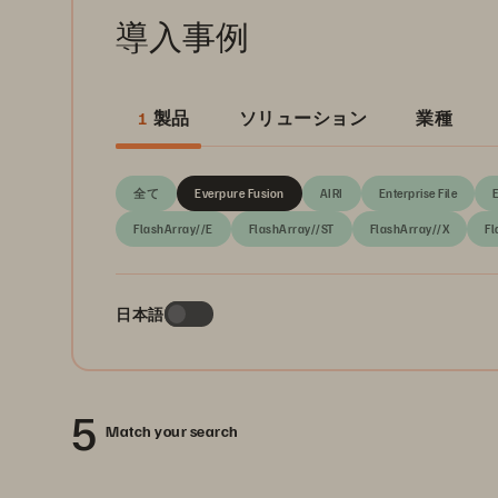
導入事例
1
製品
ソリューション
業種
全て
Everpure Fusion
AIRI
Enterprise File
FlashArray//E
FlashArray//ST
FlashArray//X
Fl
日本語
5
Match your search