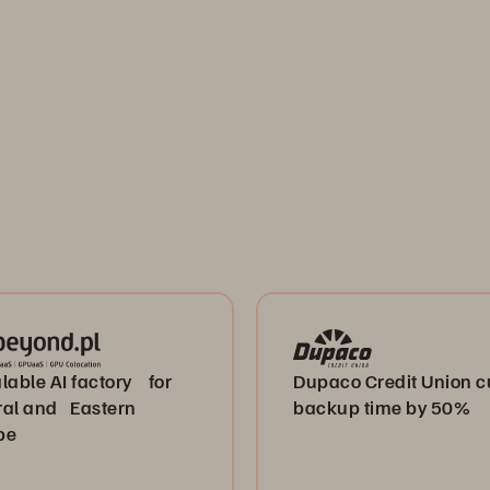
lable AI factory for
Dupaco Credit Union c
ral and Eastern
backup time by 50%
pe