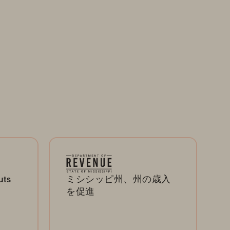
uts
ミシシッピ州、州の歳入
を促進