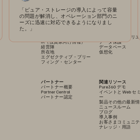
「ピュア・ストレージの導入によって容量
の問題が解消し、オペレーション部門のニ
ーズに迅速に対応できるようになりまし
企業情報
ソリューション
採用情報
AI（人工知能）
た。」
サステナビリティと社会
クラウド
的インパクト
サイバー・レジリエ
IR（投資家向け情報）
データ保護
経営陣
データベース
所在地
仮想化
エグゼクティブ・ブリー
フィング・センター
パートナー
関連リソース
パートナー概要
Pure360 デモ
Partner Central
イベントと Web セ
パートナー認定
ー
製品その他の最新情
ニュースルーム
ブログ
導入事例
お客さまコミュニテ
ナレッジ・用語