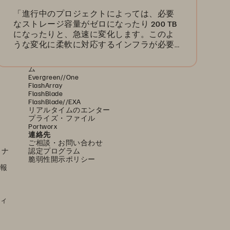
「進行中のプロジェクトによっては、必要
なストレージ容量がゼロになったり 200 TB
になったりと、急速に変化します。このよ
プラットフォームと製品
うな変化に柔軟に対応するインフラが必要
エンタープライズ・デー
タ・クラウド
です。たまにしか使用しない容量に対する
ンス
Everpure プラットフォー
料金の発生は避けなくてはなりません。」
ム
Evergreen//One
FlashArray
FlashBlade
FlashBlade//EXA
リアルタイムのエンター
プライズ・ファイル
Portworx
連絡先
ご相談・お問い合わせ
ミナ
認定プログラム
脆弱性開示ポリシー
報
ィ