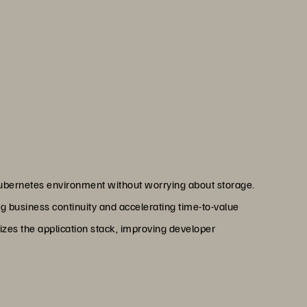
e point and at a particular
y anything we can do in
sistent storage and that is
ether with Portworx.”
ranam
loud, Ford Motor Company
Kubernetes environment without worrying about storage.
g business continuity and accelerating time-to-value
nizes the application stack, improving developer