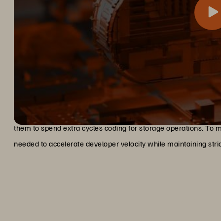
Ford Motor Company needed persistent storage management in
Challenges
continuity of its stateful cloud native applications. This put a 
them to spend extra cycles coding for storage operations. To 
needed to accelerate developer velocity while maintaining strict
“At the end of the day, wha
enablement of developers a