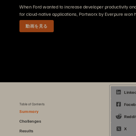
When Ford wanted to increase developer productivity a
for cloud-native applications, Portworx by Everpure won
動画を見る
5 分（この記事を読む所要時間）
共有する
Table of Contents
Summary
Challenges
Results