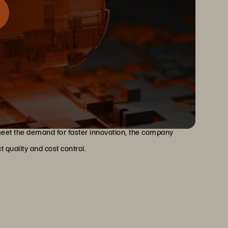
 its Kubernetes environment to ensure the business
burden on developers that impeded productivity, forcing
meet the demand for faster innovation, the company
 quality and cost control.
t we are talking about is
nd velocity of delivering