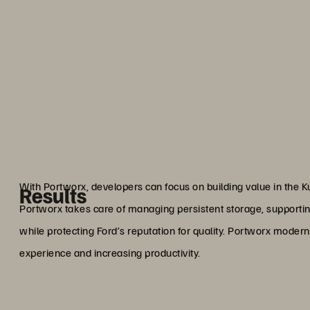
services at a particular pric
quality. . . There's hardl
Kubernetes without having per
what has brought us tog
Satish Pu
Technical Lead & Manager - C
With Portworx, developers can focus on building value in the 
Results
Portworx takes care of managing persistent storage, supportin
while protecting Ford’s reputation for quality. Portworx moder
experience and increasing productivity.