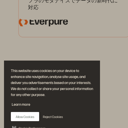
フラのモダナイズでデータの新時代に
対応
This website uses cookies on your device to
enhance site navigation, analyse site usage, and
deliver you advertisements based on your interests.
We do not collect or share your personal information
for any other purpose.
公式 SNS
Learn more
是非フォローをお願いします！
Allow Cookies
Reject Cookies