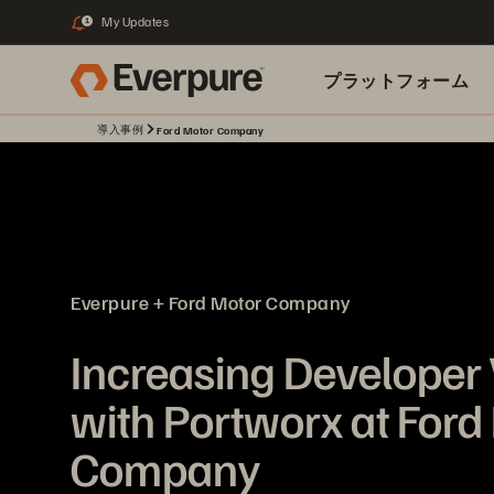
My Updates
1
プラットフォーム
導入事例
Ford Motor Company
関連リソース
Everpure + Ford Motor Company
Increasing Developer 
with Portworx at Ford
Company