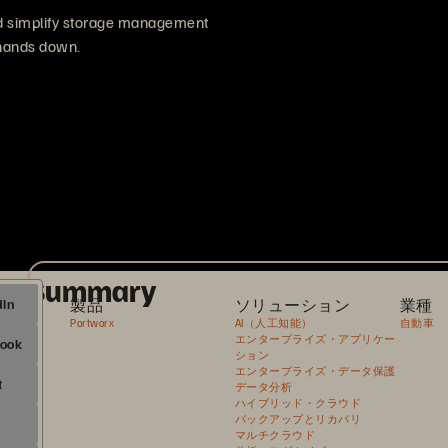
nd simplify storage management
 hands down.
Summary
製品
ソリューション
業種
Portworx
AI（人工知能）
自動車
エンタープライズ・アプリケー
ション
エンタープライズ・データ保護
データ分析
ハイブリッド・クラウド
バックアップとリカバリ
マルチクラウド