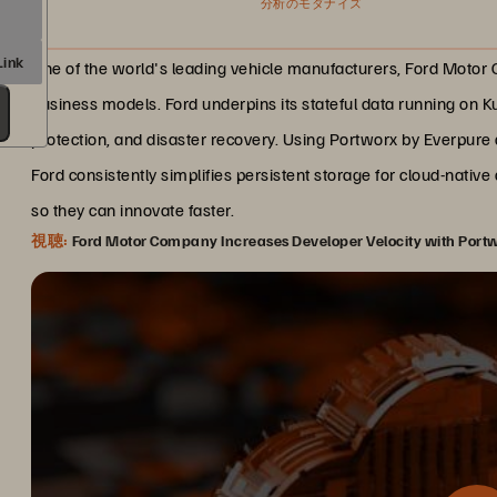
分析のモダナイズ
One of the world's leading vehicle manufacturers, Ford Motor
business models. Ford underpins its stateful data running on 
protection, and disaster recovery. Using Portworx by Everpure 
Ford consistently simplifies persistent storage for cloud-native
so they can innovate faster.
視聴:
Ford Motor Company Increases Developer Velocity with Port