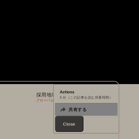
Actions
採用地域
5 分（この記事を読む所要時間）
グローバル
共有する
Close