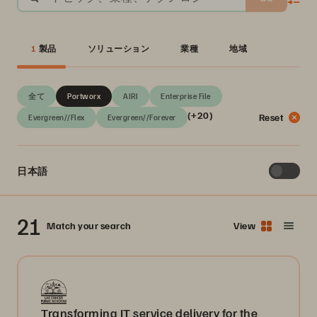
1
製品
ソリューション
業種
地域
全て
Portworx
AIRI
Enterprise File
(+20)
Reset
Evergreen//Flex
Evergreen//Forever
日本語
21
Match your search
View
Transforming IT service delivery for the