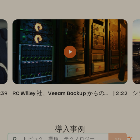
:39
RC Willey 社、Veeam Backup からの完全データ・リカバリを加速
 | 
2:22
導入事例
トピック、業種、テクノロジー
GO