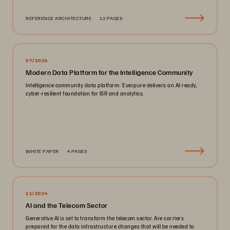
REFERENCE ARCHITECTURE
12 PAGES
07/2026
Modern Data Platform for the Intelligence Community
Intelligence community data platform: Everpure delivers an AI-ready,
cyber-resilient foundation for ISR and analytics.
WHITE PAPER
4 PAGES
11/2024
AI and the Telecom Sector
Generative AI is set to transform the telecom sector. Are carriers
prepared for the data infrastructure changes that will be needed to