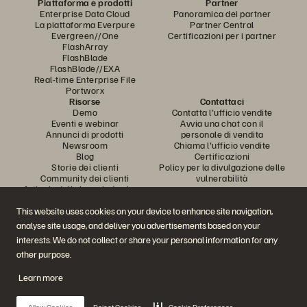
Piattaforma e prodotti
Partner
Enterprise Data Cloud
Panoramica dei partner
La piattaforma Everpure
Partner Central
Evergreen//One
Certificazioni per i partner
FlashArray
FlashBlade
FlashBlade//EXA
Real-time Enterprise File
Portworx
Risorse
Contattaci
Demo
Contatta l'ufficio vendite
Eventi e webinar
Avvia una chat con il
Annunci di prodotti
personale di vendita
Newsroom
Chiama l'ufficio vendite
Blog
Certificazioni
Storie dei clienti
Policy per la divulgazione delle
Community dei clienti
vulnerabilità
Articolo della knowledge base
This website uses cookies on your device to enhance site navigation,
analyse site usage, and deliver you advertisements based on your
Partecipa alla conversazione
interests. We do not collect or share your personal information for any
Segui tutti i canali social ufficiali di Everpure
other purpose.
Learn more
© 2026 Everpure, Inc. Tutti i diritti sono riservati.