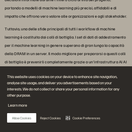
portando a modelli di machine learning più precisi, affidabili e di
impatto che offrono vero valore alle organizzazioni e agli stakeholder.
Tuttavia, una delle sfide principali di tutti i workflow di machine
learning è costituita dai colli di bottiglia. I set di dati di addestramento
per il machine learning in genere superano di gran lunga la capacità
della DRAM in un server. Il modo migliore per prepararsi a questi colli
di bottiglia è prevenirli completamente grazie a un'infrastruttura AI AI
e ML come
AIRI
® o
FlashStack
®. Scopri di più su come Pure Storage
This website uses cookies on your device to enhance site navigation,
aiuta ad accelerare le tue iniziative di AI e ML.
analyse site usage, and deliver you advertisements based on your
interests. We do not collect or share your personal information for any
other purpose.
Learn more
Potrebbe interessarti anche...
Allow Cookies
Reject Cookies
Cookie Preferences
Vedi tutte le risorse