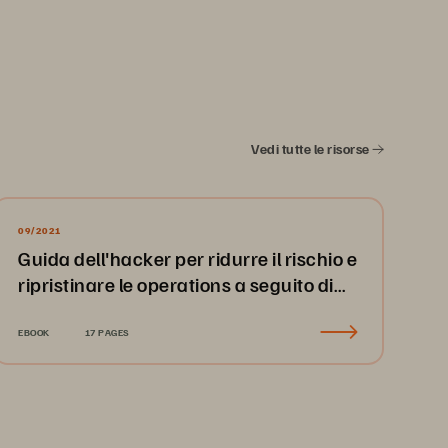
Vedi tutte le risorse
09/2021
Guida dell'hacker per ridurre il rischio e
ripristinare le operations a seguito di
un attacco ransomware
EBOOK
17 PAGES