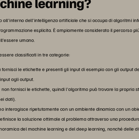
achine learning?
l'interno dell'intelligenza artificiale che si occupa di algoritmi inf
rogrammazione esplicita. È ampiamente considerato il percorso più
e all’essere umano.
ssere classificati in tre categorie:
u fornisci le etichette e presenti gli input di esempio con gli output d
input agli output.
: non fornisci le etichette, quindi l'algoritmo può trovare la propria 
i dati).
itmo interagisce ripetutamente con un ambiente dinamico con un obie
efinisce la soluzione ottimale al problema attraverso una procedura r
noramica del machine learning e del deep learning, nonché delle dif