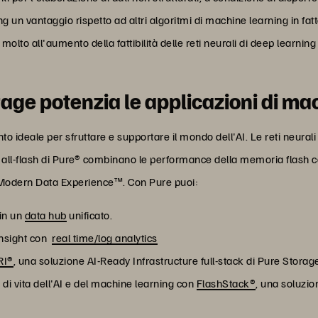
ning un vantaggio rispetto ad altri algoritmi di machine learning in 
o molto all'aumento della fattibilità delle reti neurali di deep learni
age potenzia le applicazioni di ma
 ideale per sfruttare e supportare il mondo dell'AI. Le reti neurali
age all-flash di Pure® combinano le performance della memoria fla
na Modern Data Experience™. Con Pure puoi:
 in un
data hub
unificato.
 insight con
real time/log analytics
RI®
, una soluzione AI-Ready Infrastructure full-stack di Pure Stora
li di vita dell'AI e del machine learning con
FlashStack®
, una soluzio