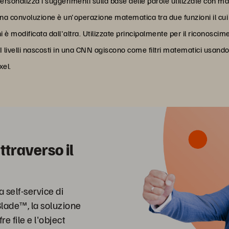
personalizza i suggerimenti sulla base delle parole utilizzate con 
na convoluzione è un'operazione matematica tra due funzioni il cui 
è modificata dall'altra. Utilizzate principalmente per il riconoscime
 I livelli nascosti in una CNN agiscono come filtri matematici usan
xel.
traverso il
 self-service di
Blade™, la soluzione
e file e l'object