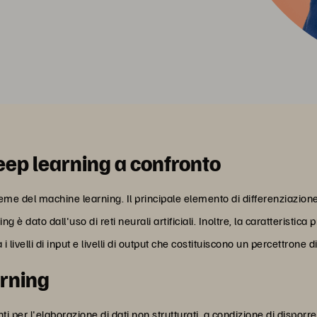
eep learning a confronto
eme del machine learning. Il principale elemento di differenziazione
ng è dato dall'uso di reti neurali artificiali. Inoltre, la caratteristic
 i livelli di input e livelli di output che costituiscono un percettrone d
arning
nti per l'elaborazione di dati non strutturati, a condizione di dispo