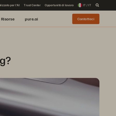
lizzato per l'AI
Trust Center
Opportunità di lavoro
IT / IT
Risorse
pure.ai
Contattaci
ng?