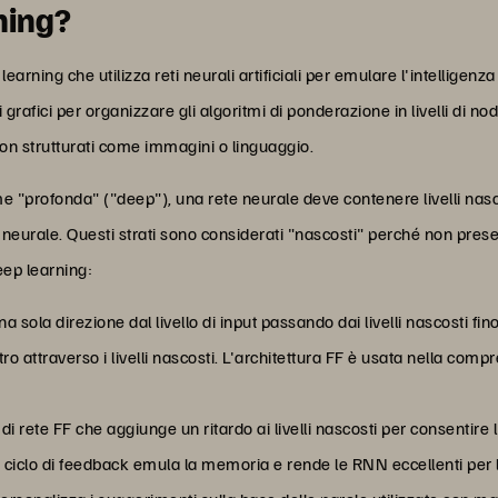
rning?
earning che utilizza reti neurali artificiali per emulare l'intellige
i grafici per organizzare gli algoritmi di ponderazione in livelli di nod
 non strutturati come immagini o linguaggio.
"profonda" ("deep"), una rete neurale deve contenere livelli nascosti 
te neurale. Questi strati sono considerati "nascosti" perché non pr
eep learning:
a sola direzione dal livello di input passando dai livelli nascosti fino 
ro attraverso i livelli nascosti. L'architettura FF è usata nella comp
 di rete FF che aggiunge un ritardo ai livelli nascosti per consentire
 ciclo di feedback emula la memoria e rende le RNN eccellenti per 