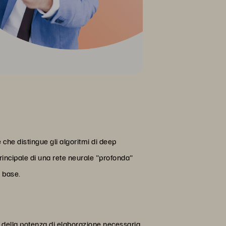
 che distingue gli algoritmi di deep
a principale di una rete neurale "profonda"
i base.
rre della potenza di elaborazione necessaria