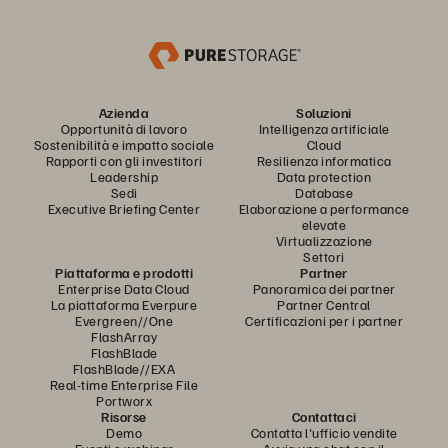
Azienda
Soluzioni
Opportunità di lavoro
Intelligenza artificiale
Sostenibilità e impatto sociale
Cloud
Rapporti con gli investitori
Resilienza informatica
Leadership
Data protection
Sedi
Database
Executive Briefing Center
Elaborazione a performance
elevate
Virtualizzazione
Settori
Piattaforma e prodotti
Partner
Enterprise Data Cloud
Panoramica dei partner
La piattaforma Everpure
Partner Central
Evergreen//One
Certificazioni per i partner
FlashArray
FlashBlade
FlashBlade//EXA
Real-time Enterprise File
Portworx
Risorse
Contattaci
Demo
Contatta l'ufficio vendite