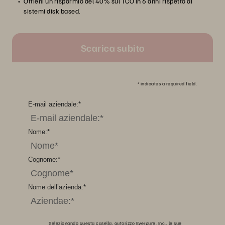
Ottieni un risparmio del 40% sul TCO in 6 anni rispetto ai
sistemi disk based.
Scarica subito
*
indicates a required field.
E-mail aziendale:
*
Nome:
*
Cognome:
*
Nome dell’azienda:
*
Selezionando questa casella, autorizzo Everpure, Inc., le sue