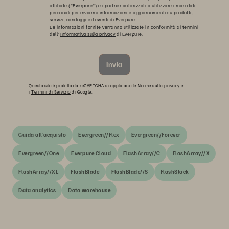
affiliate ("Everpure") e i partner autorizzati a utilizzare i miei dati
personali per inviarmi informazioni e aggiornamenti su prodotti,
servizi, sondaggi ed eventi di Everpure.
Le informazioni fornite verranno utilizzate in conformità ai termini
dell'
Informativa sulla privacy
di Everpure.
Invia
Questo sito è protetto da reCAPTCHA si applicano le
Norme sulla privacy
e
i
Termini di Servizio
di Google.
Guida all'acquisto
Evergreen//Flex
Evergreen//Forever
Evergreen//One
Everpure Cloud
FlashArray//C
FlashArray//X
FlashArray//XL
FlashBlade
FlashBlade//S
FlashStack
Data analytics
Data warehouse