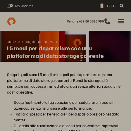
My Updates
IT / IT
2
Vendite +39 80 0826 980
GUIDA ALL'ACQUISTO, 8 PAGES
I 5 modi per risparmiare con una
piattaforma di data storage coerente
Scopri quali sono i 5 modi principali per risparmiare con una
piattaforma di data storage coerente. Rendi lo storage più
semplice con accesso immediato ai dati senza ulteriori acquisti e
costi operativi.
Scala facilmente la tua soluzione per soddisfare i requisiti
aziendali senza rinunciare alle performance.
Taglia la spesa per l'energia e libera spazio prezioso nel data
center.
Di' addio alla frustrazione e ai costi per downtime imprevisti.