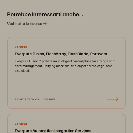
Potrebbe interessarti anche...
Vedi tutte le risorse
06/2026
Everpure Fusion, FlashArray, FlashBlade, Portworx
Everpure Fusion™ powers an intelligent control plane for storage and
data management, unifying block, file, and object across edge, core,
and cloud.
SCHEDA TECNICA
3 PAGES
05/2026
Everpure Automation Integration Services