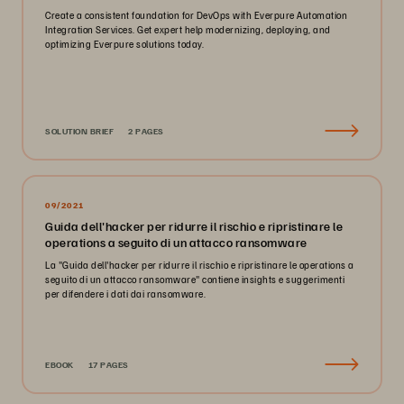
Create a consistent foundation for DevOps with Everpure Automation
Integration Services. Get expert help modernizing, deploying, and
optimizing Everpure solutions today.
SOLUTION BRIEF
2 PAGES
09/2021
Guida dell'hacker per ridurre il rischio e ripristinare le
operations a seguito di un attacco ransomware
La "Guida dell'hacker per ridurre il rischio e ripristinare le operations a
seguito di un attacco ransomware" contiene insights e suggerimenti
per difendere i dati dai ransomware.
EBOOK
17 PAGES