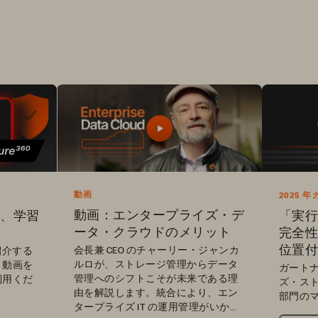
動画
2025
ラント・
動画：エンタープライズ・デ
体験、学習
「実行
ータ・クラウドのメリット
完全性
位置付
会長兼 CEO のチャーリー・ジャンカ
ご紹介する
ルロが、ストレージ管理からデータ
き動画を
ガートナ
管理へのシフトこそが未来である理
利用くだ
ズ・ス
由を解説します。統合により、エン
部門の
タープライズ IT の運用管理がいかに