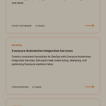
and cloud.
FICHE TECHNIQUE
3 PAGES
05/2026
Everpure Automation Integration Services
Create a consistent foundation for DevOps with Everpure Automation
Integration Services. Get expert help modernizing, deploying, and
optimizing Everpure solutions today.
PRÉSENTATION
2 PAGES