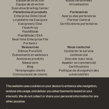
Équipe de direction
Bases de données
Équipe de direction
Virtualisation
Executive Briefing Center
Plateforme et produits
Partenaires
Enterprise Data Cloud
Aperçu des partenaires
La plateforme Everpure
Partner Central
Evergreen//One
Certifications partenaires
FlashArray
FlashBlade
FlashBlade//EXA
Real-time Enterprise File
Portworx
Ressources
Nous contacter
Démos Pure360
Contacter le service
Événements et webinars
commercial
Annonces produits
Discuter avec nous
Newsroom
Appeler un commercial
Blog
Certifications
Témoignages clients
Politique de divulgation des
Communauté de clients
vulnérabilités
Knowledge Articles
This website uses cookies on your device to enhance site navigation,
analyse site usage, and deliver you advertisements based on your
Rejoignez la conversation
interests. We do not collect or share your personal information for any
Suivez-nous sur tous les réseaux sociaux Everpure
other purpose.