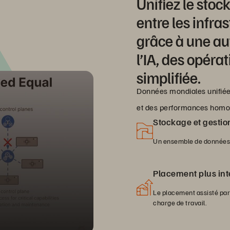
Unifiez le stoc
entre les infra
grâce à une au
l’IA, des opéra
simplifiée.
Données mondiales unifiées
et des performances homogè
Stockage et gestio
Un ensemble de données gl
Placement plus inte
Le placement assisté par 
charge de travail.