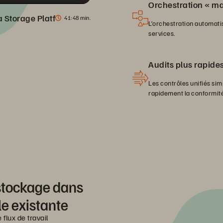
Orchestration « mai
ta Storage Platform
41
48 min.
L’orchestration automatis
services.
Audits plus rapides
Les contrôles unifiés sim
rapidement la conformité
 stockage dans
le existante
flux de travail