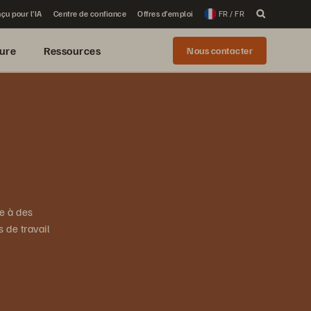
çu pour l’IA
Centre de confiance
Offres d’emploi
FR / FR
ure
Ressources
Nous contacter
e à des
 de travail