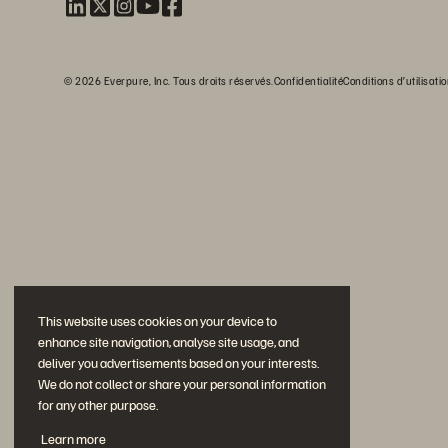
© 2026 Everpure, Inc. Tous droits réservés.
Confidentialité
Conditions d’utilisati
This website uses cookies on your device to
enhance site navigation, analyse site usage, and
deliver you advertisements based on your interests.
We do not collect or share your personal information
for any other purpose.
Learn more