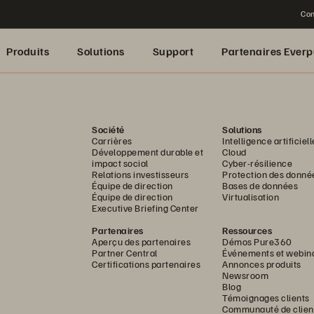
Con
Produits
Solutions
Support
Partenaires Everp
Société
Solutions
Carrières
Intelligence artificiell
Développement durable et
Cloud
impact social
Cyber-résilience
Relations investisseurs
Protection des donné
Équipe de direction
Bases de données
Équipe de direction
Virtualisation
Executive Briefing Center
Partenaires
Ressources
Aperçu des partenaires
Démos Pure360
Partner Central
Événements et webin
Certifications partenaires
Annonces produits
Newsroom
Blog
Témoignages clients
Communauté de clien