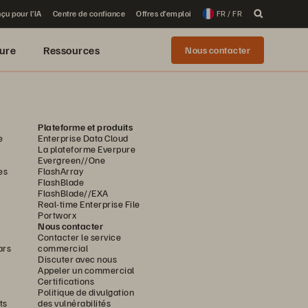
çu pour l’IA
Centre de confiance
Offres d’emploi
FR / FR
ure
Ressources
Nous contacter
Plateforme et produits
e
Enterprise Data Cloud
La plateforme Everpure
Evergreen//One
es
FlashArray
FlashBlade
FlashBlade//EXA
Real-time Enterprise File
Portworx
Nous contacter
Contacter le service
ars
commercial
Discuter avec nous
Appeler un commercial
Certifications
Politique de divulgation
ts
des vulnérabilités