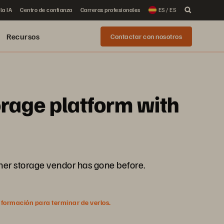
la IA
Centro de confianza
Carreras profesionales
ES / ES
Recursos
Contactar con nosotros
orage platform with
her storage vendor has gone before.
nformación para terminar de verlos.