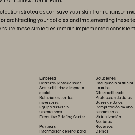
otection strategies can save your skin from a ransomw
for architecting your policies and implementing these 
ensure these strategies remain implemented consistently
Empresa
Soluciones
Carreras profesionales
Inteligencia artificial
Sostenibilidad e impacto
La nube
social
Ciberresiliencia
Relaciones con los
Protección de datos
inversores
Bases de datos
Equipo directivo
Computación de alto
Ubicaciones
rendimiento
Executive Briefing Center
Virtualización
Sectores
Partners
Recursos
Información general para
Demos