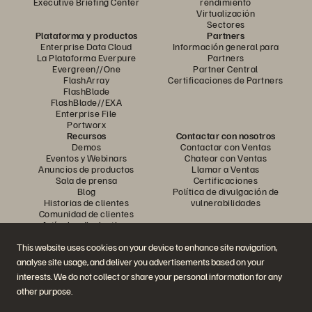
Executive Briefing Center
rendimiento
Virtualización
Sectores
Plataforma y productos
Partners
Enterprise Data Cloud
Información general para
La Plataforma Everpure
Partners
Evergreen//One
Partner Central
FlashArray
Certificaciones de Partners
FlashBlade
FlashBlade//EXA
Enterprise File
Portworx
Recursos
Contactar con nosotros
Demos
Contactar con Ventas
Eventos y Webinars
Chatear con Ventas
Anuncios de productos
Llamar a Ventas
Sala de prensa
Certificaciones
Blog
Política de divulgación de
Historias de clientes
vulnerabilidades
Comunidad de clientes
Artículos divulgativos
This website uses cookies on your device to enhance site navigation,
analyse site usage, and deliver you advertisements based on your
Únase a la conversación
interests. We do not collect or share your personal information for any
Siga las redes sociales oficiales de Everpure
other purpose.