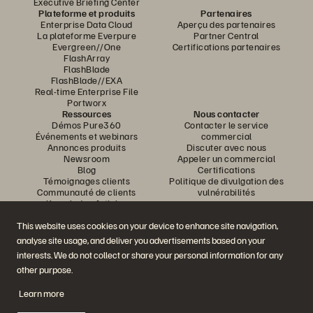
Executive Briefing Center
Plateforme et produits
Partenaires
Enterprise Data Cloud
Aperçu des partenaires
La plateforme Everpure
Partner Central
Evergreen//One
Certifications partenaires
FlashArray
FlashBlade
FlashBlade//EXA
Real-time Enterprise File
Portworx
Ressources
Nous contacter
Démos Pure360
Contacter le service
Événements et webinars
commercial
Annonces produits
Discuter avec nous
Newsroom
Appeler un commercial
Blog
Certifications
Témoignages clients
Politique de divulgation des
Communauté de clients
vulnérabilités
Knowledge Articles
This website uses cookies on your device to enhance site navigation,
analyse site usage, and deliver you advertisements based on your
Rejoignez la conversation
interests. We do not collect or share your personal information for any
Suivez-nous sur tous les réseaux sociaux Everpure
other purpose.
Learn more