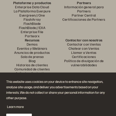
Plataforma y productos
Partners
Enterprise Data Cloud
Información general para
La Plataforma Everpure
Partners
Evergreen//One
Partner Central
FlashArray
Certificaciones de Partners
FlashBlade
FlashBlade//EXA
Enterprise File
Portworx
Recursos
Contactar con nosotros
Demos
Contactar con Ventas
Eventos y Webinars
Chatear con Ventas
Anuncios de productos
Llamar a Ventas
Sala de prensa
Certificaciones
Blog
Política de divulgación de
Historias de clientes
vulnerabilidades
Comunidad de clientes
Artículos divulgativos
This website uses cookies on your device to enhance site navigation,
analyse site usage, and deliver you advertisements based on your
Únase a la conversación
interests. We do not collect or share your personal information for any
Siga las redes sociales oficiales de Everpure
other purpose.
Learn more
© 2026 Everpure, Inc. Todos los derechos reservados.