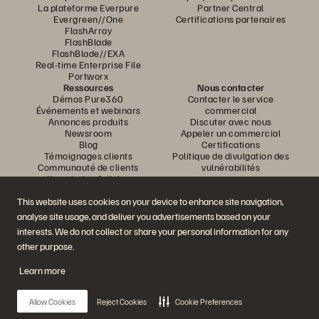
La plateforme Everpure
Partner Central
Evergreen//One
Certifications partenaires
FlashArray
FlashBlade
FlashBlade//EXA
Real-time Enterprise File
Portworx
Ressources
Nous contacter
Démos Pure360
Contacter le service
Événements et webinars
commercial
Annonces produits
Discuter avec nous
Newsroom
Appeler un commercial
Blog
Certifications
Témoignages clients
Politique de divulgation des
Communauté de clients
vulnérabilités
Knowledge Articles
This website uses cookies on your device to enhance site navigation,
analyse site usage, and deliver you advertisements based on your
Rejoignez la conversation
interests. We do not collect or share your personal information for any
Suivez-nous sur tous les réseaux sociaux Everpure
other purpose.
Learn more
© 2026 Everpure, Inc. Tous droits réservés.
Allow Cookies
Reject Cookies
Cookie Preferences
Confidentialité
Conditions d’utilisation du site Web
Informations juridiques
Trust Center
Paramètres des cookies
Ne pas vendre ou partager mes données