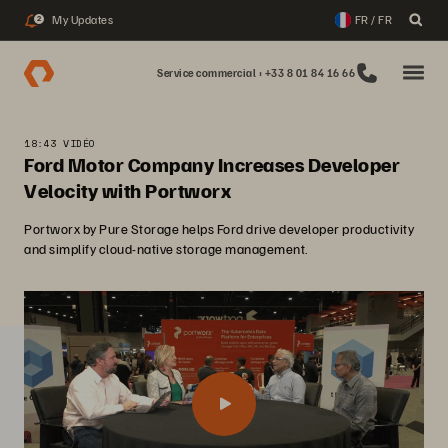
My Updates
FR / FR
2
Service commercial : +33 8 01 84 16 66
18:43 VIDÉO
Ford Motor Company Increases Developer
Velocity with Portworx
Portworx by Pure Storage helps Ford drive developer productivity
and simplify cloud-native storage management.