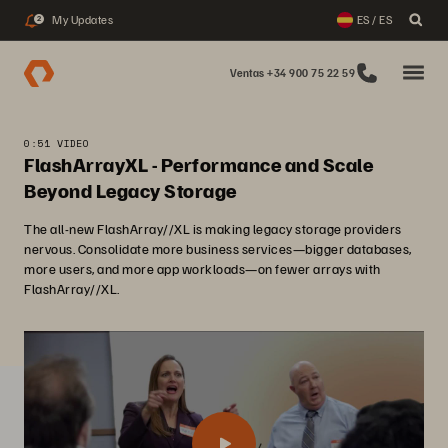
My Updates
ES / ES
2
Ventas +34 900 75 22 59
0:51 VIDEO
FlashArrayXL - Performance and Scale
Beyond Legacy Storage
The all-new FlashArray//XL is making legacy storage providers
nervous. Consolidate more business services—bigger databases,
more users, and more app workloads—on fewer arrays with
FlashArray//XL.