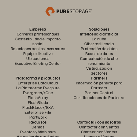
Empresa
Soluciones
Carreras profesionales
Inteligencia artificial
Sostenibilidad e impacto
La nube
social
Ciberresiliencia
Relaciones con los inversores
Protección de datos
Equipo directivo
Bases de datos
Ubicaciones
Computación de alto
Executive Briefing Center
rendimiento
Virtualización
Sectores
Plataforma y productos
Partners
Enterprise Data Cloud
Información general para
La Plataforma Everpure
Partners
Evergreen//One
Partner Central
FlashArray
Certificaciones de Partners
FlashBlade
FlashBlade//EXA
Enterprise File
Portworx
Recursos
Contactar con nosotros
Demos
Contactar con Ventas
Eventos y Webinars
Chatear con Ventas
Anuncios de productos
Llamar a Ventas